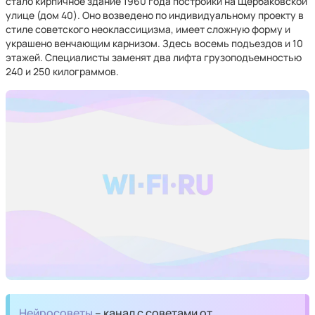
стало кирпичное здание 1960 года постройки на Щербаковской
улице (дом 40). Оно возведено по индивидуальному проекту в
стиле советского неоклассицизма, имеет сложную форму и
украшено венчающим карнизом. Здесь восемь подъездов и 10
этажей. Специалисты заменят два лифта грузоподъемностью
240 и 250 килограммов.
Нейросоветы
– канал с советами от