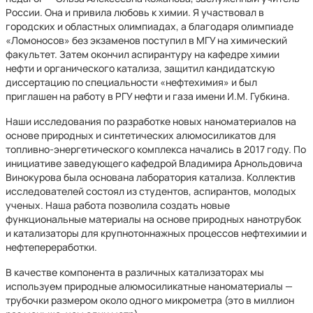
России. Она и привила любовь к химии. Я участвовал в
городских и областных олимпиадах, а благодаря олимпиаде
«Ломоносов» без экзаменов поступил в МГУ на химический
факультет. Затем окончил аспирантуру на кафедре химии
нефти и органического катализа, защитил кандидатскую
диссертацию по специальности «нефтехимия» и был
приглашен на работу в РГУ нефти и газа имени И.М. Губкина.
Наши исследования по разработке новых наноматериалов на
основе природных и синтетических алюмосиликатов для
топливно-энергетического комплекса начались в 2017 году. По
инициативе заведующего кафедрой Владимира Арнольдовича
Винокурова была основана лаборатория катализа. Коллектив
исследователей состоял из студентов, аспирантов, молодых
ученых. Наша работа позволила создать новые
функциональные материалы на основе природных нанотрубок
и катализаторы для крупнотоннажных процессов нефтехимии и
нефтепереработки.
В качестве компонента в различных катализаторах мы
используем природные алюмосиликатные наноматериалы —
трубочки размером около одного микрометра (это в миллион