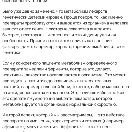
безопасность терапии.
Было уже давно замечено, что метаболизм лекарств
генетически детерминирован. Проще говоря, то, как именно
препараты преобразуются и выводятся из организма человека,
зависит от его генов. Некоторые лекарства выводятся
быстрее, некоторые — медленнее, и это индивидуальная
особенность. Причем на это могут влиять как внешние
факторы, даже, например, характер принимаемой пищи, так и
генетика.
Если у конкретного пациента метаболизм определенного
препарата замедлен и ферменты, которые это делают,
неактивны, лекарство накапливается в организме. Это может
приводить к развитию дозозависимых нежелательных
реакций, например головной боли, тошноте, набору массы тела
на антидепрессантах и так далее. Этого лучше избегать. Как
это сделать? Нужно точно выбрать лекарство, которое
метаболизируется в организме с нормальной скоростью.
И второй аспект, который мы рассматриваем, — это действие
препарата на «мишени», характеристики которых (например,
аффинитет) могут меняться. Аффинитет — это степень