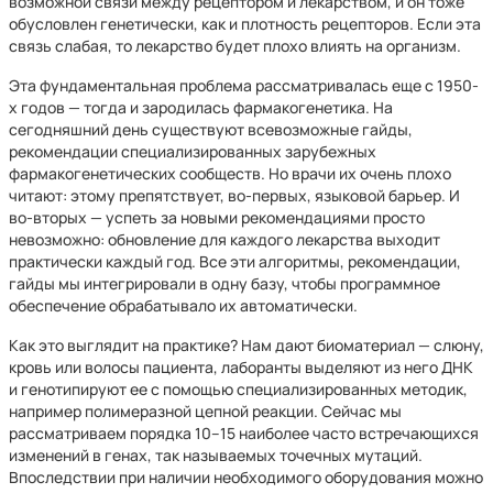
возможной связи между рецептором и лекарством, и он тоже
обусловлен генетически, как и плотность рецепторов. Если эта
связь слабая, то лекарство будет плохо влиять на организм.
Эта фундаментальная проблема рассматривалась еще с 1950-
х годов — тогда и зародилась фармакогенетика. На
сегодняшний день существуют всевозможные гайды,
рекомендации специализированных зарубежных
фармакогенетических сообществ. Но врачи их очень плохо
читают: этому препятствует, во-первых, языковой барьер. И
во-вторых — успеть за новыми рекомендациями просто
невозможно: обновление для каждого лекарства выходит
практически каждый год. Все эти алгоритмы, рекомендации,
гайды мы интегрировали в одну базу, чтобы программное
обеспечение обрабатывало их автоматически.
Как это выглядит на практике? Нам дают биоматериал — слюну,
кровь или волосы пациента, лаборанты выделяют из него ДНК
и генотипируют ее с помощью специализированных методик,
например полимеразной цепной реакции. Сейчас мы
рассматриваем порядка 10–15 наиболее часто встречающихся
изменений в генах, так называемых точечных мутаций.
Впоследствии при наличии необходимого оборудования можно