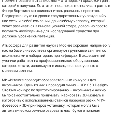
Премия Правительства Москвы — это первый городской грант,
который я получаю. До этого я неоднократно получал гранты в
Фонде Бортника как соисполнитель различных проектов.
Поддержка науки на уровне государственных учреждений у
нас есть, и любой компании, да и любому человеку, который
хочет развиваться в инновационной сфере, довольно просто
получить необходимые для исследований средства при
должном уровне компетенций.
Атмосфера для развития науки в Москве хорошая: например, у
нас на базе университета организуют групповые занятия со
школьниками в лабораториях при кафедрах. В ходе занятий
ученики работают на профессиональном оборудовании,
которое, кстати, используют в исследованиях ученые с
мировым именем.
МИФИ также проводит образовательные конкурсы для
школьников. Один из них я проводил лично — «ГИК 3D Design».
Это был конкурс по прототипированию — школьникам нужно
было самостоятельно придумать, нарисовать 3D-модель и
изготовить с использованием станков лазерной резки, ЧПУ-
фрезеров и 3D-принтеров установку, которая могла бы в
автоматическом режиме разрезать лист бумаги пополам.