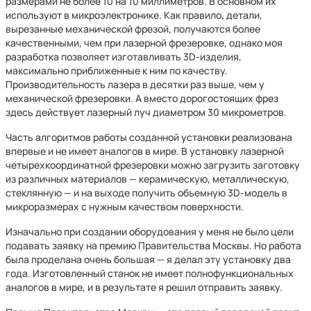
размерами не более 10 на 10 миллиметров. В основном их
используют в микроэлектронике. Как правило, детали,
вырезанные механической фрезой, получаются более
качественными, чем при лазерной фрезеровке, однако моя
разработка позволяет изготавливать 3D-изделия,
максимально приближенные к ним по качеству.
Производительность лазера в десятки раз выше, чем у
механической фрезеровки. А вместо дорогостоящих фрез
здесь действует лазерный луч диаметром 30 микрометров.
Часть алгоритмов работы созданной установки реализована
впервые и не имеет аналогов в мире. В установку лазерной
четырехкоординатной фрезеровки можно загрузить заготовку
из различных материалов — керамическую, металлическую,
стеклянную — и на выходе получить объемную 3D-модель в
микроразмерах с нужным качеством поверхности.
Изначально при создании оборудования у меня не было цели
подавать заявку на премию Правительства Москвы. Но работа
была проделана очень большая — я делал эту установку два
года. Изготовленный станок не имеет полнофункциональных
аналогов в мире, и в результате я решил отправить заявку.