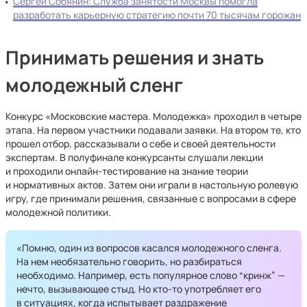
Сергей Собянин: Служба занятости Москвы помогла
разработать карьерную стратегию почти 70 тысячам горожан
Принимать решения и знать
молодежный сленг
Конкурс «Московские мастера. Молодежка» проходил в четыре
этапа. На первом участники подавали заявки. На втором те, кто
прошел отбор, рассказывали о себе и своей деятельности
экспертам. В полуфинале конкурсанты слушали лекции
и проходили онлайн-тестирование на знание теории
и нормативных актов. Затем они играли в настольную ролевую
игру, где принимали решения, связанные с вопросами в сфере
молодежной политики.
«Помню, один из вопросов касался молодежного сленга.
На нем необязательно говорить, но разбираться
необходимо. Например, есть популярное слово “кринж” —
нечто, вызывающее стыд. Но кто-то употребляет его
в ситуациях, когда испытывает раздражение