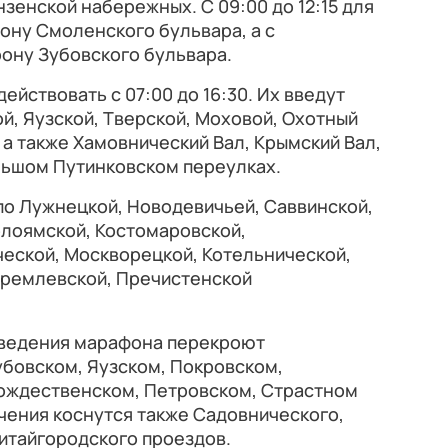
зенской набережных. С 09:00 до 12:15 для
ну Смоленского бульвара, а с
ону Зубовского бульвара.
действовать с 07:00 до 16:30. Их введут
й, Яузской, Тверской, Моховой, Охотный
 а также Хамовнический Вал, Крымский Вал,
льшом Путинковском переулках.
по Лужнецкой, Новодевичьей, Саввинской,
олоямской, Костомаровской,
еской, Москворецкой, Котельнической,
Кремлевской, Пречистенской
оведения марафона перекроют
убовском, Яузском, Покровском,
ождественском, Петровском, Страстном
чения коснутся также Садовнического,
Китайгородского проездов.