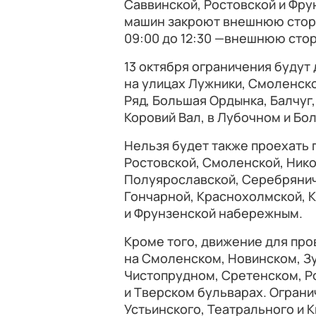
Саввинской, Ростовской и Фрун
машин закроют внешнюю сторо
09:00 до 12:30 —внешнюю стор
13 октября ограничения будут 
на улицах Лужники, Смоленско
Ряд, Большая Ордынка, Балчуг,
Коровий Вал, в Лубочном и Бо
Нельзя будет также проехать 
Ростовской, Смоленской, Ник
Полуярославской, Серебрянич
Гончарной, Краснохолмской, 
и Фрунзенской набережным.
Кроме того, движение для пр
на Смоленском, Новинском, З
Чистопрудном, Сретенском, Р
и Тверском бульварах. Ограни
Устьинского, Театрального и 