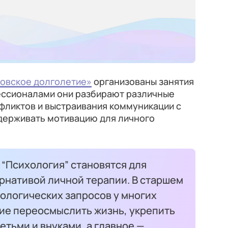
овское долголетие»
организованы занятия
фессионалами они разбирают различные
фликтов и выстраивания коммуникации с
ддерживать мотивацию для личного
“Психология” становятся для
рнативой личной терапии. В старшем
ологических запросов у многих
ние переосмыслить жизнь, укрепить
тьми и внуками, а главное —