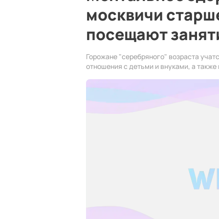
москвичи старш
посещают занят
Горожане "серебряного" возраста учатс
отношения с детьми и внуками, а такж