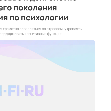
его поколения
ия по психологии
я грамотно справляться со стрессом, укреплять
е поддерживать когнитивные функции.