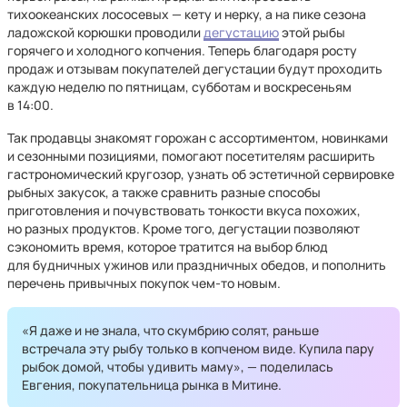
тихоокеанских лососевых — кету и нерку, а на пике сезона
ладожской корюшки проводили
дегустацию
этой рыбы
горячего и холодного копчения. Теперь благодаря росту
продаж и отзывам покупателей дегустации будут проходить
каждую неделю по пятницам, субботам и воскресеньям
в 14:00.
Так продавцы знакомят горожан с ассортиментом, новинками
и сезонными позициями, помогают посетителям расширить
гастрономический кругозор, узнать об эстетичной сервировке
рыбных закусок, а также сравнить разные способы
приготовления и почувствовать тонкости вкуса похожих,
но разных продуктов. Кроме того, дегустации позволяют
сэкономить время, которое тратится на выбор блюд
для будничных ужинов или праздничных обедов, и пополнить
перечень привычных покупок чем-то новым.
«Я даже и не знала, что скумбрию солят, раньше
встречала эту рыбу только в копченом виде. Купила пару
рыбок домой, чтобы удивить маму», — поделилась
Евгения, покупательница рынка в Митине.