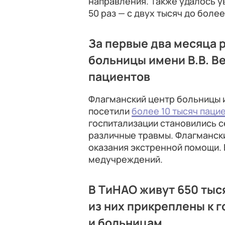
направления. Также удалось у
50 раз — с двух тысяч до боле
За первые два месяца 
больницы имени В.В. В
пациентов
Флагманский центр больницы и
посетили
более 10 тысяч паци
госпитализации становились 
различные травмы. Флагмански
оказания экстренной помощи. 
медучреждений.
В ТиНАО живут 650 тыся
из них прикреплены к 
и больницам