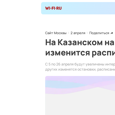
Сайт Москвы
2 апреля
Поделиться
На Казанском н
изменится расп
С 5 по 26 апреля будут увеличены инте
других изменятся остановки, расписан