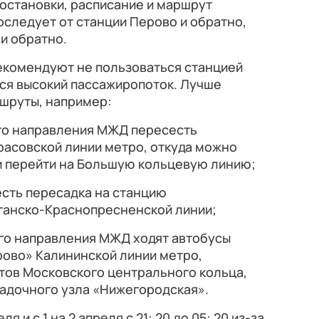
 остановки, расписание и маршрут
оследует от станции Перово и обратно,
 и обратно.
рекомендуют не пользоваться станцией
тся высокий пассажиропоток. Лучше
шруты, например:
ого направления МЖД пересесть
асовской линии метро, откуда можно
и перейти на Большую кольцевую линию;
есть пересадка на станцию
ганско-Краснопресненской линии;
ого направления МЖД ходят автобусы
рово» Калининской линии метро,
тов Московского центрального кольца,
садочного узла «Нижегородская».
ля и с 1 на 2 апреля с 21: 20 до 05: 20 из-за