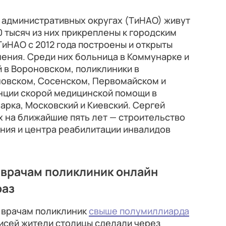
 административных округах (ТиНАО) живут
0 тысяч из них прикреплены к городским
ТиНАО с 2012 года построены и открыты
ения. Среди них больница в Коммунарке и
 в Вороновском, поликлиники в
новском, Сосенском, Первомайском и
анции скорой медицинской помощи в
арка, Московский и Киевский. Сергей
ах на ближайшие пять лет — строительство
ния и центра реабилитации инвалидов
 врачам поликлиник онлайн
раз
к врачам поликлиник
свыше полумиллиарда
писей жители столицы сделали через