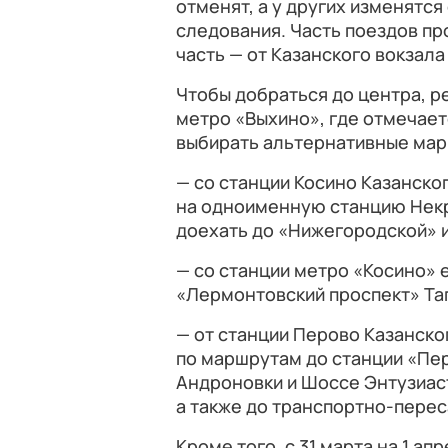
отменят, а у других изменятся
следования. Часть поездов пр
часть — от Казанского вокзала
Чтобы добраться до центра, 
метро «Выхино», где отмечае
выбирать альтернативные мар
— со станции Косино Казанск
на одноименную станцию Некр
доехать до «Нижегородской» 
— со станции метро «Косино» 
«Лермонтовский проспект» Та
— от станции Перово Казанск
по маршрутам до станции «Пе
Андроновки и Шоссе Энтузиас
а также до транспортно-пере
Кроме того, с 31 марта на 1 апре