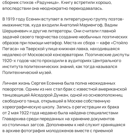
сборник стихов «Радуница». Книгу встретили хорошо,
впоследствии она неоднократно переиздавалась.
В 1919 году Есенин вступает в литературную группу поэтов-
имажинистов, куда входили Анатолий Мариенгоф, Вадим
Шершеневич и другие литераторы. Они считали главной
задачей своего творчества создание необычных поэтических
образов при помощи метафор. Места их сбора — кафе «Стойло
Пегаса» на Тверской улице книжная лавка, находившаяся
недалеко от Московской консерватории. Поэтические диспуты
1920-х годов часто проходили в аудиториях Центрального
института политехнических знаний, как тогда назывался
Политехнический музей.
Личная жизнь Сергея Есенина была полна неожиданных
поворотов. Одним из них стал брак с известной американской
танцовщицей Айседорой Дункан, одной из основоположниц
свободного танца, открывшей в Москве собственную
хореографическую школу. Запись о регистрации их брака
от 2 мая 1922 года недавно была найдена специалистами
Главархива среди переданных на хранение документов
из столичных загсов. Дополнением к ней служит хранящаяся
в архиве фотография молодоженов вместе с приемной