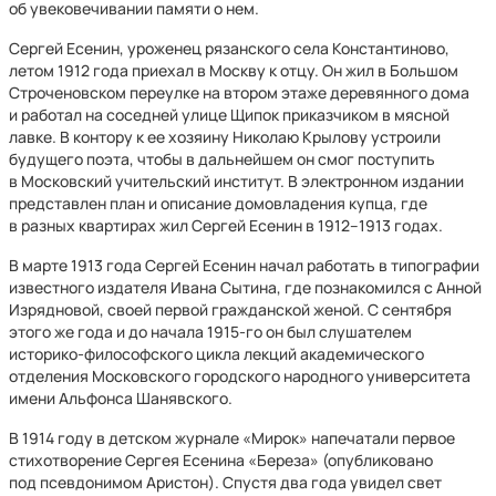
об увековечивании памяти о нем.
Сергей Есенин, уроженец рязанского села Константиново,
летом 1912 года приехал в Москву к отцу. Он жил в Большом
Строченовском переулке на втором этаже деревянного дома
и работал на соседней улице Щипок приказчиком в мясной
лавке. В контору к ее хозяину Николаю Крылову устроили
будущего поэта, чтобы в дальнейшем он смог поступить
в Московский учительский институт. В электронном издании
представлен план и описание домовладения купца, где
в разных квартирах жил Сергей Есенин в 1912–1913 годах.
В марте 1913 года Сергей Есенин начал работать в типографии
известного издателя Ивана Сытина, где познакомился с Анной
Изрядновой, своей первой гражданской женой. С сентября
этого же года и до начала 1915-го он был слушателем
историко-философского цикла лекций академического
отделения Московского городского народного университета
имени Альфонса Шанявского.
В 1914 году в детском журнале «Мирок» напечатали первое
стихотворение Сергея Есенина «Береза» (опубликовано
под псевдонимом Аристон). Спустя два года увидел свет