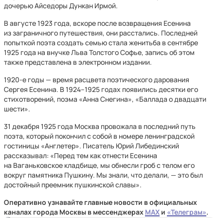
дочерью Айседоры Дункан Ирмой.
В августе 1923 года, вскоре после возвращения Есенина
из заграничного путешествия, они расстались. Последней
попыткой поэта создать семью стала женитьба в сентябре
1925 года на внучке Льва Толстого Софье, запись об этом
также представлена в электронном издании.
1920-е годы — время расцвета поэтического дарования
Сергея Есенина. В 1924–1925 годах появились десятки его
стихотворений, поэма «Анна Снегина», «Баллада о двадцати
шести».
31 декабря 1925 года Москва провожала в последний путь
поэта, который покончил с собой в номере ленинградской
гостиницы «Англетер». Писатель Юрий Либединский
рассказывал: «Перед тем как отнести Есенина
на Ваганьковское кладбище, мы обнесли гроб с телом его
вокруг памятника Пушкину. Мы знали, что делали, — это был
достойный преемник пушкинской славы».
Оперативно узнавайте главные новости в официальных
каналах города Москвы в мессенджерах
MAX
и
«Телеграм»
.