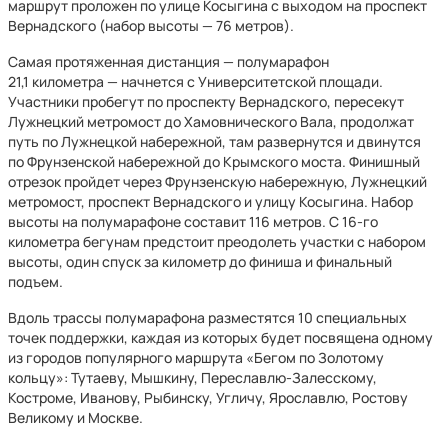
маршрут проложен по улице Косыгина с выходом на проспект
Вернадского (набор высоты — 76 метров).
Самая протяженная дистанция — полумарафон
21,1 километра — начнется с Университетской площади.
Участники пробегут по проспекту Вернадского, пересекут
Лужнецкий метромост до Хамовнического Вала, продолжат
путь по Лужнецкой набережной, там развернутся и двинутся
по Фрунзенской набережной до Крымского моста. Финишный
отрезок пройдет через Фрунзенскую набережную, Лужнецкий
метромост, проспект Вернадского и улицу Косыгина. Набор
высоты на полумарафоне составит 116 метров. С 16-го
километра бегунам предстоит преодолеть участки с набором
высоты, один спуск за километр до финиша и финальный
подъем.
Вдоль трассы полумарафона разместятся 10 специальных
точек поддержки, каждая из которых будет посвящена одному
из городов популярного маршрута «Бегом по Золотому
кольцу»: Тутаеву, Мышкину, Переславлю-Залесскому,
Костроме, Иванову, Рыбинску, Угличу, Ярославлю, Ростову
Великому и Москве.