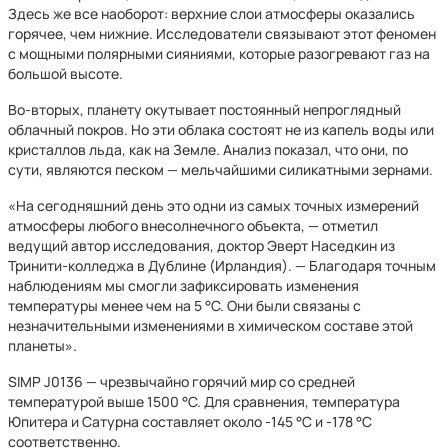
Здесь же все наоборот: верхние слои атмосферы оказались
горячее, чем нижние. Исследователи связывают этот феномен
с мощными полярными сияниями, которые разогревают газ на
большой высоте.
Во-вторых, планету окутывает постоянный непроглядный
облачный покров. Но эти облака состоят не из капель воды или
кристаллов льда, как на Земле. Анализ показал, что они, по
сути, являются песком — мельчайшими силикатными зернами.
«На сегодняшний день это одни из самых точных измерений
атмосферы любого внесолнечного объекта, — отметил
ведущий автор исследования, доктор Эверт Наседкин из
Тринити-колледжа в Дублине (Ирландия). — Благодаря точным
наблюдениям мы смогли зафиксировать изменения
температуры менее чем на 5 °C. Они были связаны с
незначительными изменениями в химическом составе этой
планеты».
SIMP J0136 — чрезвычайно горячий мир со средней
температурой выше 1500 °C. Для сравнения, температура
Юпитера и Сатурна составляет около -145 °C и -178 °C
соответственно.