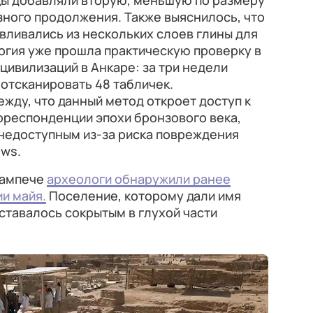
сцы добавляли вторую, меньшую по размеру
зного продолжения. Также выяснилось, что
вливались из нескольких слоев глины для
огия уже прошла практическую проверку в
цивилизаций в Анкаре: за три недели
отсканировать 48 табличек.
ду, что данный метод откроет доступ к
рреспонденции эпохи бронзового века,
 недоступным из-за риска повреждения
ews.
Кампече
археологи обнаружили ранее
и майя.
Поселение, которому дали имя
ставалось сокрытым в глухой части