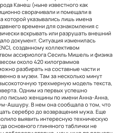
рода Канеш (ныне известного как
иционно сворачивали и помещали в
а которой указывались лишь имена
едавнего времени для ознакомления с
ически вскрывать или разрушать внешний
дало документ. Ситуация изменилась
ENCI, созданному коллективом
твом ассириолога Сесиль Мишель и физика
 весом около 420 килограммов
можно разбирать на составные части и
енно в музеи. Там за несколько минут
высокоточную трехмерную модель текста,
нверта. Одним из первых успешно
ло письмо женщины по имени Анна-Анна,
м-Ашшуру. В нем она сообщала о том, что
щать серебро до возвращения мужа. Еще
волило выявить интересную техническую
гда основного глиняного таблички не