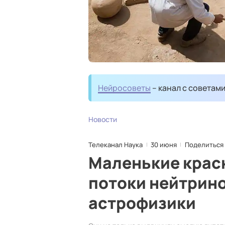
Нейросоветы
– канал с советам
Новости
Телеканал Наука
30 июня
Поделиться
Маленькие крас
потоки нейтрино
астрофизики