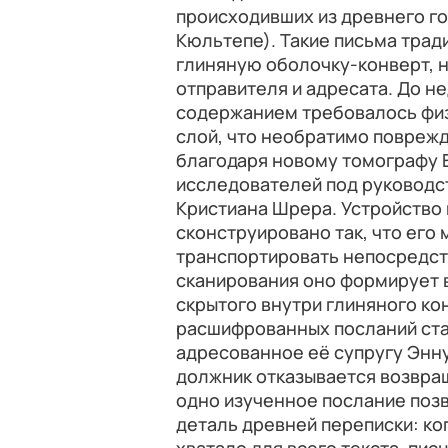
происходивших из древнего го
Кюльтепе). Такие письма трад
глиняную оболочку-конверт, н
отправителя и адресата. До н
содержанием требовалось физ
слой, что необратимо повреж
благодаря новому томографу 
исследователей под руководс
Кристиана Шрера. Устройство
сконструировано так, что его 
транспортировать непосредств
сканирования оно формирует 
скрытого внутри глиняного ко
расшифрованных посланий ста
адресованное её супругу Энну
должник отказывается возвра
одно изученное послание поз
деталь древней переписки: ко