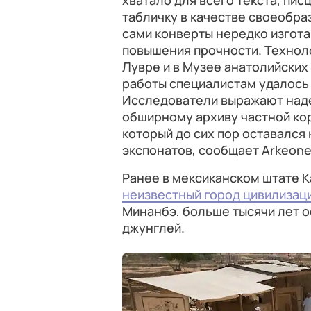
хватало для всего текста, пи
табличку в качестве своеобра
сами конверты нередко изгота
повышения прочности. Технол
Лувре и в Музее анатолийских 
работы специалистам удалось 
Исследователи выражают надеж
обширному архиву частной ко
который до сих пор оставался
экспонатов, сообщает Arkeon
Ранее в мексиканском штате 
неизвестный город цивилизаци
Минанбэ, больше тысячи лет о
джунглей.