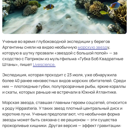
Ученые во время глубоководной экспедиции у берегов
Аргентины сняли на видео необычную
морскую звезд
у,
которую в шутку прозвали «звездой с большой попой» — за
сходство с Патриком из мультфильма «Губка Боб Квадратные
Штаны», пишет
Livescience.
Экспедиция, которая проходит с 23 июля, уже обнаружила
более 40 ранее неизвестных видов морских обитателей. Среди
них — плотоядные губки, полупрозрачные рыбы, яркие кораллы
и скаты, которых раньше не встречали в Южной Атлантике.
Морская звезда, ставшая главным героем соцсетей, относится
к роду Hippasteria. У таких звезд плотный центральный диск и
короткие лучи. Ученые предполагают, что необычная форма
звезды может быть связана с ее рационом — эти существа
прожорливые хищники. Другая версия — эффект гравитации: