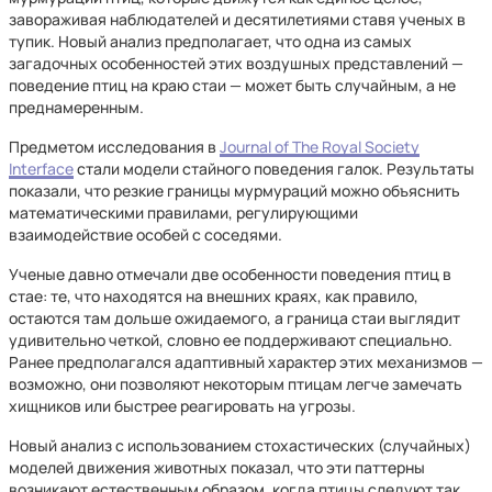
завораживая наблюдателей и десятилетиями ставя ученых в
тупик. Новый анализ предполагает, что одна из самых
загадочных особенностей этих воздушных представлений —
поведение птиц на краю стаи — может быть случайным, а не
преднамеренным.
Предметом исследования в
Journal of The Royal Society
Interface
стали модели стайного поведения галок. Результаты
показали, что резкие границы мурмураций можно объяснить
математическими правилами, регулирующими
взаимодействие особей с соседями.
Ученые давно отмечали две особенности поведения птиц в
стае: те, что находятся на внешних краях, как правило,
остаются там дольше ожидаемого, а граница стаи выглядит
удивительно четкой, словно ее поддерживают специально.
Ранее предполагался адаптивный характер этих механизмов —
возможно, они позволяют некоторым птицам легче замечать
хищников или быстрее реагировать на угрозы.
Новый анализ с использованием стохастических (случайных)
моделей движения животных показал, что эти паттерны
возникают естественным образом, когда птицы следуют так