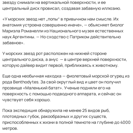
звезду снимали на вертикальной поверхности, и ее
центральный диск провисал, создавая забавную иллюзию.
«У морских звезд нет „попы“ в привычном нам смысле. Их
анатомия устроена совершенно иначе», — объясняет биолог
Мариэла Романелли из Национального музея естественных
наук Аргентины. — Но сходство с Патриком действительно
забавное».
У морских звезд рот расположен на нижней стороне
центрального диска, а анус — в центре верхней поверхности,
которую дайвер видит первой, приближаясь к животному.
Еще одна необычная находка — фиолетовый морской огурец из
рода Benthodytes. За свой округлый вид и цвет он получил
прозвище «Маленький батат». Ученые подняли его на
поверхность с помощью подводного аппарата, и сейчас он
чувствует себя хорошо.
Пока экспедиция обнаружила не менее 25 видов рыб,
плотоядных губок, ракообразных и других существ,
приспособленных к жизни в полной темноте на глубине до 4000
метров.