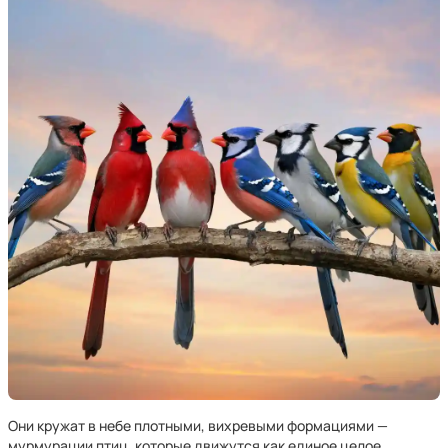
Они кружат в небе плотными, вихревыми формациями —
мурмурации птиц, которые движутся как единое целое,