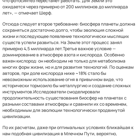
что фотосинтез перестанет работать. Для Земли это
ожидается через примерно от 200 миллионов до миллиарда
лет», — отмечает Шерф.
Отсюда следует второе требование: биосфера планеты должна
сохраняться достаточно долго, чтобы эволюция сложной
жизни и последующее появление технологически мыслящих
существ успели развиться. На Земле этот процесс занял
примерно 4,5 миллиарда лет.Третье важное условие —
доминирование в атмосфере азота и кислорода. Особенно
важен кислород: он необходим не только для метаболизма
многих форм жизни, но и для развития технологий. По оценкам
авторов, при доле кислорода ниже ~18% стало бы
невозможным использование огня в привычном виде, что
исторически тормозило бы металлургию и создание сложных
инструментов.Исследователи смоделировали
продолжительность существования биосфер на планетах с
разными составами атмосферы и сравнили их со временем,
необходимым для эволюции технологически продвинутой
цивилизации.
По их расчетам, даже при оптимальных условиях ближайшая к
нам подобная цивилизация в Млечном Пути, вероятно,