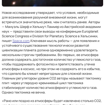
Новое исследование утверждает, что условия, необходимые
для возникновения разумной внеземной жизни, могут
встречаться значительно реже, чем считалось ранее. Авторы
— Мануэль Шерф и Хельмут Ламмер из Австрийской академии
наук — представили свои выводы на конференции Europlanet
Science Congress и Division for Planetary Science в Хельсинки,
пишет
Space.com
.Ключевая мысль работы — для появления и
устойчивого существования технологически развитой
цивилизации планета должна одновременно удовлетворять
нескольким строгим требованиям. Во-первых, ее атмосфера
должна содержать достаточное количество углекислого газа,
чтобы поддерживать фотосинтез и препятствовать утечке
атмосферы в космос, но при этом не содержать его в избытке,
что сделало бы климат непригодным для сложной жизни.
Главным регулятором уровня CO2 авторы называют тектонику
плит: через углеродно-кремниевый цикл тектоника
стабилизирует количество атмосферного углекислого газа.
Однако тектоника не вечна.
«Рано или поздно из атмосферы будет извлечено столько CO2,