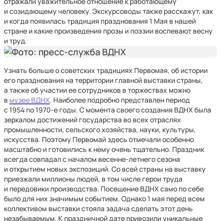
отражали уважительное отношение к работающему
и созидающему человеку. Экскурсоводы также расскажут, как
и когда появилась традиция празднования 1 Мая в нашей
стране и какие произведения прозы и поэзии воспевают весну
и труд.
Узнать больше о советских традициях Первомая, об истории
его празднования на территории главной выставки страны,
а также об участии ее сотрудников в торжествах можно
в
музее ВДНХ
. Наиболее подробно представлен период
с 1954 по 1970-е годы. С момента своего создания ВДНХ была
зеркалом достижений государства во всех отраслях
промышленности, сельского хозяйства, науки, культуры,
искусства. Поэтому Первомай здесь отмечали особенно
масштабно и готовились к нему очень тщательно. Праздник
всегда совпадал с началом весенне-летнего сезона
и открытием новых экспозиций. Со всей страны на выставку
приезжали миллионы людей, в том числе герои труда
и передовики производства. Посещение ВДНХ само по себе
было для них значимым событием. Однако 1 мая перед всем
коллективом выставки стояла задача сделать этот день
незабываемым. К праздничной дате привозили уникальные