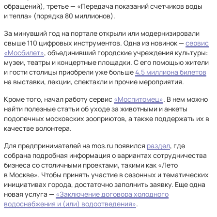
обращений), третье — «Передача показаний счетчиков воды
и тепла» (порядка 80 миллионов).
За минувший год на портале открыли или модернизировали
свыше 110 цифровых инструментов. Одна из новинок —
сервис
«Мосбилет»
, объединивший городские учреждения культуры:
музеи, театры и концертные площадки. С его помощью жители
и гости столицы приобрели уже больше
4,5 миллиона билетов
на выставки, лекции, спектакли и прочие мероприятия.
Кроме того, начал работу сервис
«Моспитомец»
. В нем можно
найти полезные статьи об уходе за животными и анкеты
подопечных московских зооприютов, а также поддержать их в
качестве волонтера.
Для предпринимателей на mos.ru появился
раздел
, где
собрана подробная информация о вариантах сотрудничества
бизнеса со столичными проектами, такими как «Лето
в Москве». Чтобы принять участие в сезонных и тематических
инициативах города, достаточно заполнить заявку. Еще одна
новая услуга —
«Заключение договора холодного
водоснабжения и (или) водоотведения»
.