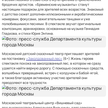
бродячих артистов. «Бременские музыканты» станут
настоящим подарком для зрителей всех возрастов. Знакомый
с детства сюжет дополнен иллюзионными и акробатическими
номерами, фокусами, зажигательными танцами и уже
полюбившимися песнями.
В спектакле звучат оригинальные
композиции, аранжировки, основанные на музыке Геннадия
Гладкова, и стихи Юрия Энтина.
Московский детский сказочный театр приглашает зрителей
на постановку
«Заколдованный лес»
(6+) Жизнь героев
спектакля похожа на заколдованный лес, в котором не сразу
удается найти верную дорогу. С помощью сказочных средств,
волшебных превращений, встреч с колдуном и Бабой-ягой,
а также благодаря активному участию зрителей они
преодолеют все трудности.
Московский театральный центр «Вишневый сад»
под руководством Александра Вилькина» дает спектакль