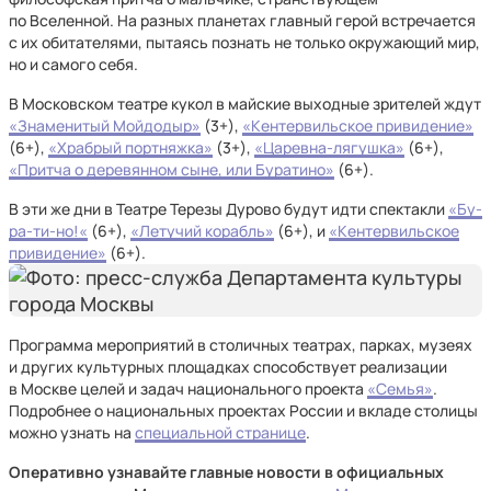
по Вселенной. На разных планетах главный герой встречается
с их обитателями, пытаясь познать не только окружающий мир,
но и самого себя.
В Московском театре кукол в майские выходные зрителей ждут
«Знаменитый Мойдодыр»
(3+),
«Кентервильское привидение»
(6+),
«Храбрый портняжка»
(3+),
«Царевна-лягушка»
(6+),
«Притча о деревянном сыне, или Буратино»
(6+).
В эти же дни в Театре Терезы Дурово будут идти спектакли
«Бу-
ра-ти-но!«
(6+),
«Летучий корабль»
(6+), и
«Кентервильское
привидение»
(6+).
Программа мероприятий в столичных театрах, парках, музеях
и других культурных площадках способствует реализации
в Москве целей и задач национального проекта
«Семья»
.
Подробнее о национальных проектах России и вкладе столицы
можно узнать на
специальной странице
.
Оперативно узнавайте главные новости в официальных