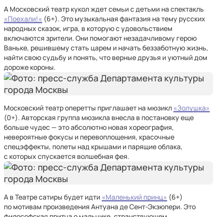
А Московский театр кукол ждет семьи с детьми на спектакль
«Поехали!«
(6+). Это музыкальная фантазия на тему русских
народных сказок, игра, в которую с удовольствием
включаются зрители. Они помогают незадачливому герою
Ваньке, решившему стать царем и начать беззаботную жизнь,
найти свою судьбу и понять, что верные друзья и уютный дом
дороже короны.
Московский театр оперетты приглашает на мюзикл
«Золушка»
(0+). Авторская группа мюзикла внесла в постановку еще
больше чудес — это абсолютно новая хореография,
невероятные фокусы и перевоплощения, красочные
спецэффекты, полеты над крышами и парящие облака,
с которых спускается волшебная фея.
А в Театре сатиры будет идти
«Маленький принц»
(6+)
по мотивам произведения Антуана де Сент-Экзюпери. Это
философская притча о мальчике, странствующем