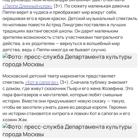
«Пеппи Длинныйчулок»
(3+). По сюжету
маленькая девочка
Пеппи верит в чудеса и преображает мир вокруг себя,
окрашивая его в яркие краски. Детский музыкальный спектакль
по мотивам повести Астрид Линдгрен поставлен в лучших
традициях вахтанговской школы. Он дарит маленьким
зрителям возможность стать участниками театрального
действа, а их родителям — вернуться в волшебный мир
детства, ведь с Пеппи никогда не бывает скучно.
Московский детский театр марионеток представляет
спектакль
«Кот в сапогах»
(3+). Сначала публику знакомят
с домом, где живут сказочник Пьер и его жена Жозефина. Это
пара фантазеров и мечтателей, которые любят смешные
истории. Вместе они придумывают новую сказку
— такую,
чтобы ее захотели узнать даже во дворце короля. Героями
их истории становятся хитрюга и ловкач Кот в сапогах и его
хозяин Жак.