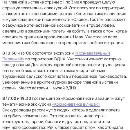
На главной выставке страны с 1 по 3 мая проведут целую
серию увлекательных экскурсий. Это прогулки по территории,
знакомство с экспозициями центра «Космонавтика и авиация»
и музея славянской письменности «Слово». Гостям расскажут
о закулисье отечественной космонавтики и труде людей,
сделавших возможными полеты на орбиту, а также о том, когда
появилась традиция празднования 1 Мая. Участие во всех
мероприятиях бесплатное, по предварительной регистрации.
В 10:30
и
13:00
состоятся экскурсии
«Познавательный
Первомай»
по территории ВДНХ. Участники узнают историю
празднования Дня международной солидарности трудящихся
на главной выставке страны, а также увидят образы
тружеников сельского хозяйства и передовиков производства,
увековеченные в архитектурном декоре главной выставки
страны. Место встречи — музей ВДНХ.
В 17:00
и
19:30
гостей центра «Космонавтика и авиация» ждут
тематические экскурсии
«Космонавтика в лицах»
.
Экскурсоводы расскажут о людях, которые сделали полеты
на орбиту возможными. Это космонавты, инженеры-
конструкторы, врачи, биологи и другие представители
научного сообщества. Речь также пойдет о том, как отбирали