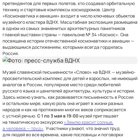
претендентов для первых полетов, кто создавал орбитальную
технику и стартовые комплексы космодромов. Центр
«Космонавтика и авиация» входит в число ключевых объектов
музейного кластера ВДНХ. Масштабная экспозиция размещена
в одном из самых знаменитых архитектурных памятников
главной выставки страны — павильоне № 34 «Космос». Она
посвящена истории отечественной космонавтики и авиации —
выдающимся достижениям, которыми всегда гордилась
Россия.
Музей славянской письменности «Слово» на ВДНХ — музейно-
просветительский комплекс для детей и взрослых, не имеющий
аналогов в России, популярное место среди любителей
русского языка и ценителей архитектуры, культуры и истории.
Здесь можно узнать, как развивается письменность в России
и остальном мире, какую роль она играет в жизни разных
народов и как на протяжении многих веков соприкасается
с устной речью.
С 1 по 3 мая в 19:00
музей приглашает
на тематическую экскурсию
«Землю красит солнце,
а человека — труд»
. Участники узнают, что значил труд
для людей во все времена, какие пословицы и поговорки