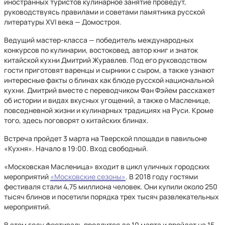
иностранных туристов кулинарное занятие проведут,
руководствуясь правилами и советами памятника русской
литературы XVI века — Домостроя.
Ведущий мастер-класса — победитель международных
конкурсов по кулинарии, востоковед, автор книг и знаток
китайской кухни Дмитрий Журавлев. Под его руководством
гости приготовят варенцы и сырники с сыром, а также узнают
интересные факты о блинах как блюде русской национальной
кухни. Дмитрий вместе с переводчиком Фан Фэйем расскажет
об истории и видах вкусных угощений, а также о Масленице,
повседневной жизни и кулинарных традициях на Руси. Кроме
того, здесь поговорят о китайских блинах.
Встреча пройдет 3 марта на Тверской площади в павильоне
«Кухня». Начало в 19:00. Вход свободный.
«Московская Масленица» входит в цикл уличных городских
мероприятий
«Московские сезоны»
. В 2018 году гостями
фестиваля стали 4,75 миллиона человек. Они купили около 250
тысяч блинов и посетили порядка трех тысяч развлекательных
мероприятий.
В этом году фестиваль продлится до 10 марта и пройдет на 15