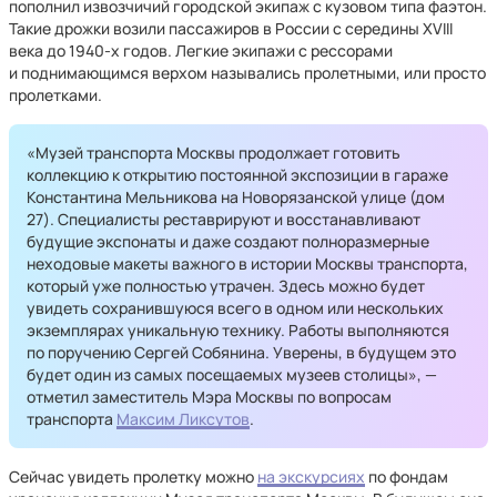
пополнил извозчичий городской экипаж с кузовом типа фаэтон.
Такие дрожки возили пассажиров в России с середины XVIII
века до 1940-х годов. Легкие экипажи с рессорами
и поднимающимся верхом назывались пролетными, или просто
пролетками.
«Музей транспорта Москвы продолжает готовить
коллекцию к открытию постоянной экспозиции в гараже
Константина Мельникова на Новорязанской улице (дом
27). Специалисты реставрируют и восстанавливают
будущие экспонаты и даже создают полноразмерные
неходовые макеты важного в истории Москвы транспорта,
который уже полностью утрачен. Здесь можно будет
увидеть сохранившуюся всего в одном или нескольких
экземплярах уникальную технику. Работы выполняются
по поручению Сергей Собянина. Уверены, в будущем это
будет один из самых посещаемых музеев столицы», —
отметил заместитель Мэра Москвы по вопросам
транспорта
Максим Ликсутов
.
Сейчас увидеть пролетку можно
на экскурсиях
по фондам