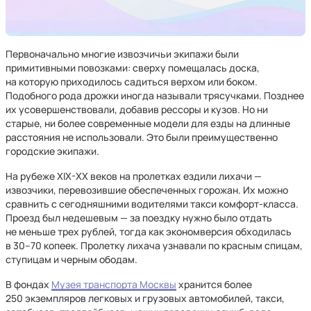
Первоначально многие извозчичьи экипажи были
примитивными повозками: сверху помещалась доска,
на которую приходилось садиться верхом или боком.
Подобного рода дрожки иногда называли трясучками. Позднее
их усовершенствовали, добавив рессоры и кузов. Но ни
старые, ни более современные модели для езды на длинные
расстояния не использовали. Это были преимущественно
городские экипажи.
На рубеже XIX-XX веков на пролетках ездили лихачи —
извозчики, перевозившие обеспеченных горожан. Их можно
сравнить с сегодняшними водителями такси комфорт-класса.
Проезд был недешевым — за поездку нужно было отдать
не меньше трех рублей, тогда как экономверсия обходилась
в 30–70 копеек. Пролетку лихача узнавали по красным спицам,
ступицам и черным ободам.
В фондах
Музея транспорта Москвы
хранится более
250 экземпляров легковых и грузовых автомобилей, такси,