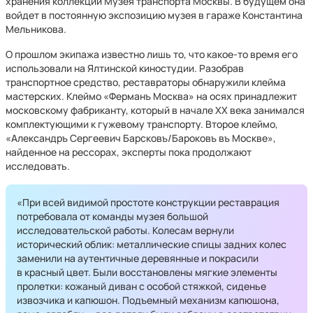
хранения коллекции Музея транспорта Москвы. В будущем она
войдет в постоянную экспозицию музея в гараже Константина
Мельникова.
О прошлом экипажа известно лишь то, что какое-то время его
использовали на Ялтинской киностудии. Разобрав
транспортное средство, реставраторы обнаружили клейма
мастерских. Клеймо «Ферманъ Москва» на осях принадлежит
московскому фабриканту, который в начале XX века занимался
комплектующими к гужевому транспорту. Второе клеймо,
«Александръ Сергеевич Барсковъ/Бароковъ въ Москве»,
найденное на рессорах, эксперты пока продолжают
исследовать.
«При всей видимой простоте конструкции реставрация
потребовала от команды музея большой
исследовательской работы. Колесам вернули
исторический облик: металлические спицы задних колес
заменили на аутентичные деревянные и покрасили
в красный цвет. Были восстановлены мягкие элементы
пролетки: кожаный диван с особой стяжкой, сиденье
извозчика и капюшон. Подъемный механизм капюшона,