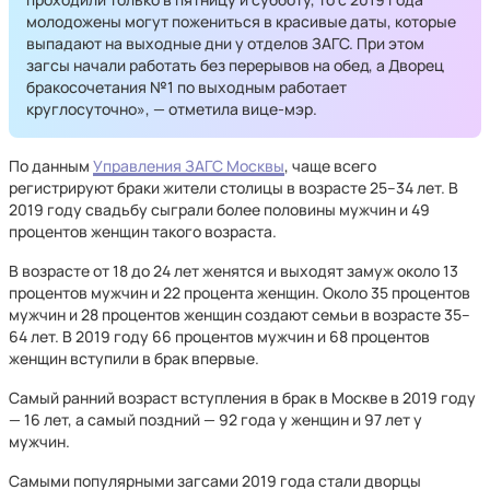
молодожены могут пожениться в красивые даты, которые
выпадают на выходные дни у отделов ЗАГС. При этом
загсы начали работать без перерывов на обед, а Дворец
бракосочетания №1 по выходным работает
круглосуточно», — отметила вице-мэр.
По данным
Управления ЗАГС Москвы
, чаще всего
регистрируют браки жители столицы в возрасте 25–34 лет. В
2019 году свадьбу сыграли более половины мужчин и 49
процентов женщин такого возраста.
В возрасте от 18 до 24 лет женятся и выходят замуж около 13
процентов мужчин и 22 процента женщин. Около 35 процентов
мужчин и 28 процентов женщин создают семьи в возрасте 35–
64 лет. В 2019 году 66 процентов мужчин и 68 процентов
женщин вступили в брак впервые.
Самый ранний возраст вступления в брак в Москве в 2019 году
— 16 лет, а самый поздний — 92 года у женщин и 97 лет у
мужчин.
Самыми популярными загсами 2019 года стали дворцы