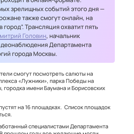
мых зрелищных событий этого дня —
рожане также смогут онлайн, на
в город”. Трансляция охватит пять
митрий Головин
, начальник
видеонаблюдения Департамента
гий города Москвы.
ители смогут посмотреть салюты на
плекса «Лужники», парка Победы на
, городка имени Баумана и Борисовских
пустят на 16 площадках. Список площадок
ться.
зработанный специалистами Департамента
В прошлом году все желающие могли