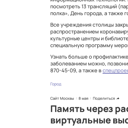
посмотреть 13 трансляций (п
полка», День города, а также 
Все учреждения столицы закры
распространением коронавиру
культурные центры и библиот
специальную программу мероп
Узнать больше о профилактике
заболеванием можно, позвонив
870-45-09, а также в
спецпроек
Город
Сайт Москвы
8 мая
Поделиться
Память через ра
виртуальные вы