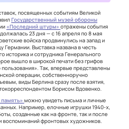
ставок, посвященных событиям Великой
авил
Государственный музей обороны
ции
«Последний штурм»
отражены события
олжалась 23 дня — с 16 апреля по 8 мая
советские войска продвинулись на запад и
у Германии. Выставка названа в честь
го историка и сотрудника Генерального
рое вышло в широкой печати без грифов
 пользования». Так, впервые представлены
инской операции, собственноручно
евым, виды Берлина сразу после взятия,
токорреспондентом Борисом Вдовенко.
а память»
можно увидеть письма и личные
анных. Например, елочные игрушки 1940-х,
ты, созданные как на фронте, так и после
 и воспоминаний фронтовых художников.