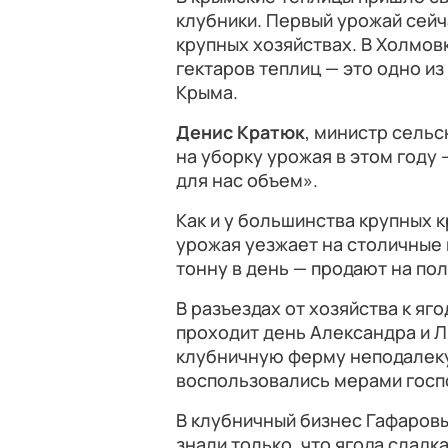
клубники. Первый урожай сейча
крупных хозяйствах. В Холмов
гектаров теплиц — это одно и
Крыма.
Денис Кратюк
, министр сель
на уборку урожая в этом году 
для нас объем».
Как и у большинства крупных 
урожая уезжает на столичные 
тонну в день — продают на по
В разъездах от хозяйства к я
проходит день Александра и 
клубничную ферму неподалеку
воспользовались мерами госп
В клубничный бизнес Гафаровы
знали только, что ягода сладк