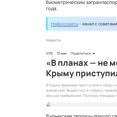
биометрическим загранпаспорт
года.
Нейросоветы
– канал с советам
Новости
НТВ
13 мая
Поделиться
«В планах — не м
Крыму приступил
В Крыму фермеры приступили к сбору к
ананасной. Вырастить и собрать привле
весьма прибыльное. Поэтому площади те
В крымские теплицы пришло св