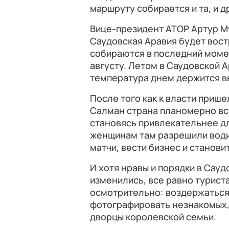
маршруту собирается и та, и д
Вице-президент АТОР Артур Му
Саудовская Аравия будет вост
собираются в последний момен
августу. Летом в Саудовской А
температура днем держится в
После того как к власти при
Салман страна планомерно вст
становясь привлекательнее д
женщинам там разрешили води
матчи, вести бизнес и станови
И хотя нравы и порядки в Сауд
изменились, все равно турист
осмотрительно: воздержаться 
фотографировать незнакомых,
дворцы королевской семьи.