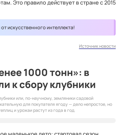
ам. Это правило действует в стране с 2015
и от искусственного интеллекта!
Источник новости
енее 1000 тонн»: в
и к сбору клубники
лубники или, по-научному, земляники садовой
кательную для покупателя ягоду — дело непростое, но
плиц и урожаи растут из года в год.
ое маленькое лето: стартовал сезон