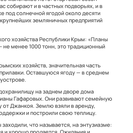
с собирают и в частных подворьях, и в
ке под солнечной ягодой около десяти
з крупнейших земляничных предприятий
ского хозяйства Республики Крым: «Планы
— не менее 1000 тонн, это традиционный
крымских хозяйств, значительная часть
прилавки. Оставшуюся ягоду — в среднем
луострове.
годохранилищу на заднем дворе дома
Лианы Гафаровых. Они развивают семейную
 от Джанкоя. Землю взяли в аренду,
оддержки и построили свою теплицу.
 заходили, что называется, на энтузиазме:
ая и хорошо продается. Ожидания и