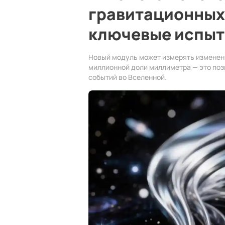
гравитационных
ключевые испыт
Новый модуль может измерять изменен
миллионной доли миллиметра — это по
событий во Вселенной.