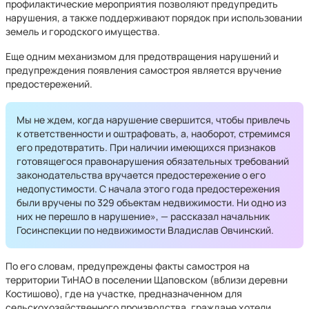
профилактические мероприятия позволяют предупредить
нарушения, а также поддерживают порядок при использовании
земель и городского имущества.
Еще одним механизмом для предотвращения нарушений и
предупреждения появления самостроя является вручение
предостережений.
Мы не ждем, когда нарушение свершится, чтобы привлечь
к ответственности и оштрафовать, а, наоборот, стремимся
его предотвратить. При наличии имеющихся признаков
готовящегося правонарушения обязательных требований
законодательства вручается предостережение о его
недопустимости. С начала этого года предостережения
были вручены по 329 объектам недвижимости. Ни одно из
них не перешло в нарушение», — рассказал начальник
Госинспекции по недвижимости Владислав Овчинский.
По его словам, предупреждены факты самостроя на
территории ТиНАО в поселении Щаповском (вблизи деревни
Костишово), где на участке, предназначенном для
сельскохозяйственного производства, граждане хотели