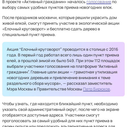
В проекте «Активный гражданин» началось
голосование
по
выбору самых удобных пунктов приема новогодних елок.
После праздников москвичи, которые решили украсить дом
живой елкой, смогут принять участие в экологической акции
«Елочный круговорот» и бесплатно сдать дерево в
специальный пункт приема.
Акция “Елочный круговорот” проводится в столице с 2016
года. В первый год работал всего лишь один пункт приема
елей, а прошлой зимой их было 549. При этом 112 площадок
выбрали участники голосования на платформе “Активный
гражданин”. Главные цели акции — грамотная утилизация
новогодних деревьев и привлечение внимания к теме
раздельного сбора мусора», — рассказал заместитель
Мэра Москвы в Правительстве Москвы
Петр Бирюков
.
Чтобы узнать, где находится ближайший пункт, необходимо
указать свой административный округ, после чего на экране
отобразятся доступные адреса. Участники смогут
проголосовать за самый удобный для них пункт приема в
своем округе или предложить альтернативные адреса для