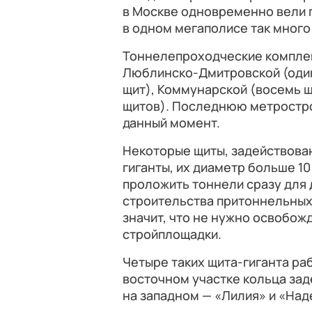
в Москве одновременно вели 
в одном мегаполисе так много
Тоннелепроходческие комплек
Люблинско-Дмитровской (один
щит), Коммунарской (восемь щ
щитов). Последнюю метростр
данный момент.
Некоторые щиты, задействова
гиганты, их диаметр больше 1
проложить тоннели сразу для 
строительства притоннельных
значит, что не нужно освобож
стройплощадки.
Четыре таких щита-гиганта ра
восточном участке кольца зад
на западном — «Лилия» и «Над