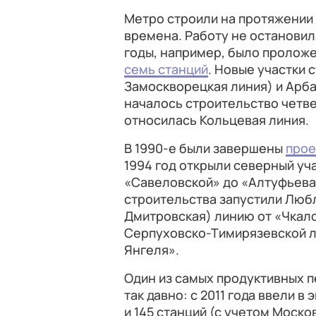
Метро строили на протяжении 
времена. Работу не остановил
годы, например, было проложе
семь станций
. Новые участки 
Замоскворецкая линия) и Арба
началось строительство четве
относилась Кольцевая линия.
В 1990-е были завершены
прое
1994 год открыли северный уч
«Савеловской» до «Алтуфьева»
строительства запустили Люб
Дмитровская) линию от «Чкало
Серпуховско-Тимирязевской л
Янгеля».
Один из самых продуктивных п
так давно: с 2011 года ввели 
и 145 станций (с учетом Моско