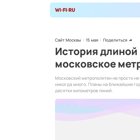
Сайт Москвы
15 мая
Поделиться
История длиной в
московское мет
Московский метрополитен не просто не 
никогда много. Планы на ближайшие г
десятки километров линий.