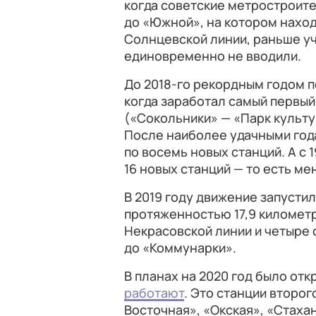
когда советские метростроите
до «Южной», на котором наход
Солнцевской линии, раньше уч
единовременно не вводили.
До 2018-го рекордным годом п
когда заработал самый первый 
(«Сокольники» — «Парк культу
После наиболее удачными годам
по восемь новых станций. А с 
16 новых станций — то есть ме
В 2019 году движение запусти
протяженностью 17,9 километ
Некрасовской линии и четыре
до «Коммунарки».
В планах на 2020 год было отк
работают
. Это станции второ
Восточная», «Окская», «Стаха