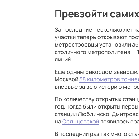
Превзойти самих
За последние несколько лет к
участки теперь открывают пост
метростроевцы установили аб
столичного метрополитена — 1
линий.
Еще одним рекордом завершил
Москвой
38 километров тонне
впервые за всю историю метро
По количеству открытых стан
год. Тогда были открыты первы
станции Люблинско-Дмитровск
на
Солнцевской
появилось сра
В последний раз так много ста