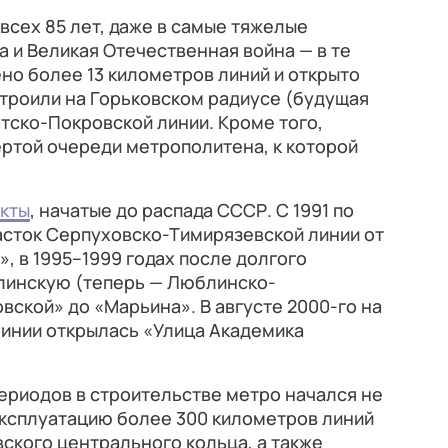
всех 85 лет, даже в самые тяжелые
а и Великая Отечественная война — в те
но более 13 километров линий и открыто
строили на Горьковском радиусе (будущая
тско-Покровской линии. Кроме того,
ртой очереди метрополитена, к которой
кты
, начатые до распада СССР. С 1991 по
асток Серпуховско-Тимирязевской линии от
, в 1995–1999 годах после долгого
линскую (теперь — Люблинско-
вской» до «Марьина». В августе 2000-го на
инии открылась «Улица Академика
ериодов в строительстве метро начался не
в эксплуатацию более 300 километров линий
вского центрального кольца, а также