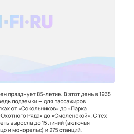
н празднует 85-летие. В этот день в 1935
редь подземки — для пассажиров
тках от «Сокольников» до «Парка
«Охотного Ряда» до «Смоленской». С тех
еть выросла до 15 линий (включая
о и монорельс) и 275 станций.