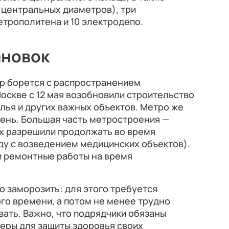
 центральных диаметров), три
трополитена и 10 электродепо.
ановок
мир борется с распространением
оскве с 12 мая возобновили строительство
илья и других важных объектов. Метро же
день. Большая часть метростроения —
их разрешили продолжать во время
ду с возведением медицинских объектов).
и ремонтные работы на время
 заморозить: для этого требуется
го времени, а потом не менее трудно
ать. Важно, что подрядчики обязаны
еры для защиты здоровья своих