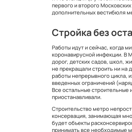
первого и второго Московских
дополнительных вестибюля ме
Стройка без ост
Работы идут и сейчас, когда 
коронавирусной инфекции. В М
дорог, детских садов, школ, ж
не прекращали строить ни на 
работы непрерывного цикла, 
введенных ограничений (наря
Все остальные строительные 
приостанавливали.
Строительство метро непросто
консервация, занимающая мно
будет объекты расконсервиров
принимать все необходимые м