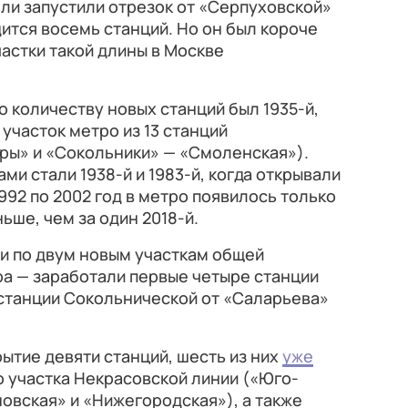
ли запустили отрезок от «Серпуховской»
ится восемь станций. Но он был короче
астки такой длины в Москве
о количеству новых станций был 1935-й,
участок метро из 13 станций
ры» и «Сокольники» — «Смоленская»).
и стали 1938-й и 1983-й, когда открывали
1992 по 2002 год в метро появилось только
ньше, чем за один 2018-й.
ли по двум новым участкам общей
ра — заработали первые четыре станции
 станции Сокольнической от «Саларьева»
рытие девяти станций, шесть из них
уже
го участка Некрасовской линии («Юго-
новская» и «Нижегородская»), а также