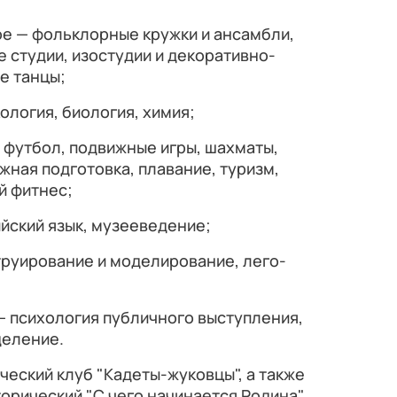
е — фольклорные кружки и ансамбли,
е студии, изостудии и декоративно-
е танцы;
ология, биология, химия;
 футбол, подвижные игры, шахматы,
жная подготовка, плавание, туризм,
й фитнес;
йский язык, музееведение;
труирование и моделирование, лего-
— психология публичного выступления,
еление.
ческий клуб "Кадеты-жуковцы", а также
орический "С чего начинается Родина",