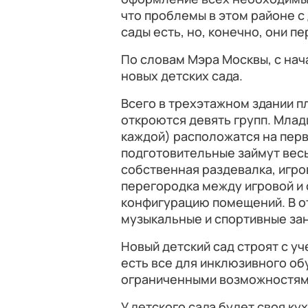
что проблемы в этом районе с
сады есть, но, конечно, они пе
По словам Мэра Москвы, с нача
новых детских сада.
Всего в трехэтажном здании п
откроются девять групп. Млад
каждой) расположатся на перв
подготовительные займут весь
собственная раздевалка, игро
перегородка между игровой и 
конфигурацию помещений. В о
музыкальные и спортивные зан
Новый детский сад строят с у
есть все для инклюзивного об
ограниченными возможностям
У детского сада будет своя ку