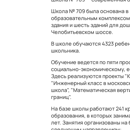
Школа № 709 была основана в 
образовательным комплексом, 
здания и шесть зданий для до
Челобитьевском шоссе.
В школе обучаются 4323 ребенк
школьника.
Обучение ведется по пяти про
социально-экономическому, е
Здесь реализуются проекты "К
"Инженерный класс в московск
школа", "Математическая вер
границ".
На базе школы работают 241 к
образования, в которых занима
лет. Занятия организованы на
следующим направлениям: