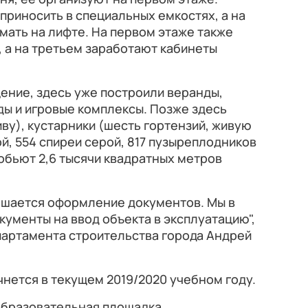
 приносить в специальных емкостях, а на
имать на лифте. На первом этаже также
 а на третьем заработают кабинеты
ение, здесь уже построили веранды,
ы и игровые комплексы. Позже здесь
иву), кустарники (шесть гортензий, живую
ой, 554 спиреи серой, 817 пузыреплодников
азобьют 2,6 тысячи квадратных метров
ршается оформление документов. Мы в
ументы на ввод объекта в эксплуатацию",
партамента строительства города Андрей
чнется в текущем 2019/2020 учебном году.
образовательная площадка