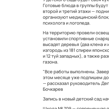
Готовые блюда в группы будут
второй и третий этажи — подн
организуют медицинский блок,
психолога и логопеда.
На территорию провели освещ
установили спортивные снаряд
высадят деревья (два клена и 
изгородь из 181 спиреи японск
и 12 туй западных), а также р
газона.
"Все работы выполнены. Заве
этом месяце уже подпишем док
— рассказал руководитель Де
Бочкарев
Запись в новый детский сад на
Школа № 709 — современная 