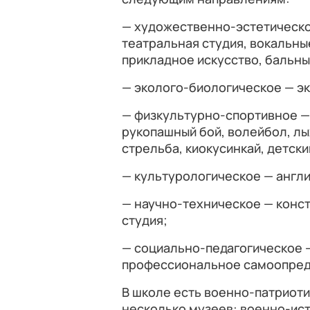
— художественно-эстетическо
театральная студия, вокальны
прикладное искусство, бальны
— эколого-биологическое — эк
— физкультурно-спортивное —
рукопашный бой, волейбол, лы
стрельба, киокусинкай, детски
— культурологическое — англи
— научно-техническое — конс
студия;
— социально-педагогическое 
профессиональное самоопред
В школе есть военно-патриоти
несколько музеев: военно-ист