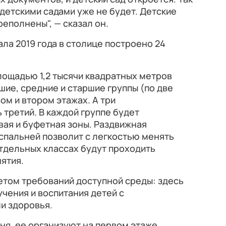
 детскими садами уже не будет. Детские
реполнены", — сказал он.
ла 2019 года в столице построено 24
лощадью 1,2 тысячи квадратных метров
шие, средние и старшие группы (по две
ом и втором этажах. А три
 третий. В каждой группе будет
вая и буфетная зоны. Раздвижная
спальней позволит с легкостью менять
тдельных классах будут проходить
ятия.
четом требований доступной среды: здесь
учения и воспитания детей с
и здоровья.
хня, ее организуют на первом этаже.