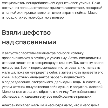
специалистам понадобилось объединить свои усилия. Пока
сотрудник полиции отвлекал примата лакомством, пожарный
в полной экипировке, включая шлем и краги, поймал Масю
и посадил животное обратно в вольер.
Взяли шефство
над спасенными
В августе спасатели авиацентра помогли котенку,
провалившемуся в глубокую узкую яму. Затем специалисты
отвезли животное в ветеринарную клинику. Там котенку ввели
лекарства. Врачи порекомендовали отогревать и отпаивать
малыша, пока он не придет в себя, а затем вновь привезти его
к ним. Работники авиацентра забрали подшефного
в подразделение, отогрели его, дали еды и воды. К счастью,
утром котенок почувствовал себя лучше, и водитель Алексей
Мологонцев отвез его обратно в клинику. Там найденыша
обследовали, сделали ему все необходимые прививки.
Алексей пожалел малыша и несмотря на то, что у него дома