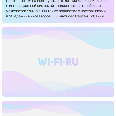
претендентом на победу стал 16-летний Даниил Макатров
с инновационной системой анализа показателей игры
хоккеистов YouChip. Он также поработал с наставниками
в “Академии инноваторов”», — написал Сергей Собянин.