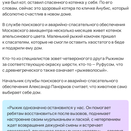
уже был кот, оставил спасенного котенка у себя. По его
словам, сейчас это здоровый котяра по кличке Анубис, который
абсолютно счастлив в новом доме.
В службе поискового и аварийно-спасательного обеспечения
Московского авиацентра несколько месяцев живет котенок
апельсинового цвета. Маленький рыжий комочек пришел
к спасателям, которые не смогли оставить хвостатого в беде
и подарили ему дом.
Кто-то из специалистов зовет четвероногого друга Рыжиком
за соответствующую окраску шерсти, кто-то — Руфусом, что
с древнегреческого также означает «рыжеволосый».
Начальник службы поискового и аварийно-спасательного
обеспечения Александр Панормов считает, что животное само
выбирает себе дом.
«Рыжик однозначно остановился у нас. Он помогает
ребятам восстановиться после вызовов, поднимает
настроение своим мурлыканьем и лаской, с нетерпением
ждет возвращения дежурной смены и встречает
спасателей, помахивая своим рыжим хвостом», — говорит