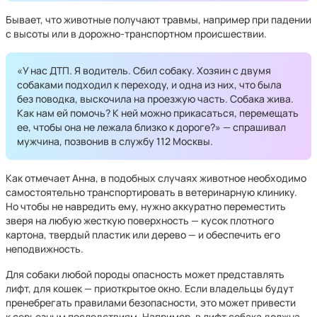
Бывает, что животные получают травмы, например при падении
с высоты или в дорожно-транспортном происшествии.
«У нас ДТП. Я водитель. Сбил собаку. Хозяин с двумя
собаками подходил к переходу, и одна из них, что была
без поводка, выскочила на проезжую часть. Собака жива.
Как нам ей помочь? К ней можно прикасаться, перемещать
ее, чтобы она не лежала близко к дороге?» — спрашивал
мужчина, позвонив в службу 112 Москвы.
Как отмечает Анна, в подобных случаях животное необходимо
самостоятельно транспортировать в ветеринарную клинику.
Но чтобы не навредить ему, нужно аккуратно переместить
зверя на любую жесткую поверхность — кусок плотного
картона, твердый пластик или дерево — и обеспечить его
неподвижность.
Для собаки любой породы опасность может представлять
лифт, для кошек — приоткрытое окно. Если владельцы будут
пренебрегать правилами безопасности, это может привести
к серьезным последствиям. Например, в лифт собака должна