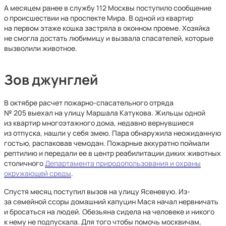
А месяцем ранее в службу 112 Москвы поступило сообщение
о происшествии на проспекте Мира. В одной из квартир
на первом этаже кошка застряла в оконном проеме. Хозяйка
не смогла достать любимицу и вызвала спасателей, которые
вызволили животное.
Зов джунглей
В октябре расчет пожарно-спасательного отряда
№ 205 выехал на улицу Маршала Катукова. Жильцы одной
из квартир многоэтажного дома, недавно вернувшиеся
из отпуска, нашли у себя змею. Пара обнаружила неожиданную
гостью, распаковав чемодан. Пожарные аккуратно поймали
рептилию и передали ее в центр реабилитации диких животных
столичного
Департамента природопользования и охраны
окружающей среды
.
Спустя месяц поступил вызов на улицу Ясеневую. Из-
за семейной ссоры домашний капуцин Мася начал нервничать
и бросаться на людей. Обезьяна сидела на человеке и никого
к нему не подпускала. Для того чтобы помочь москвичам,