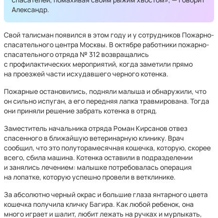
Александр.
Свой талисман появился в этом году и у сотрудников Пожарно-
спасательного центра Москвы.
В октябре работники пожарно-
спасательного отряда № 312 возвращались
с профилактических мероприятий, когда заметили прямо
на проезжей части исхудавшего черного котенка.
Пожарные остановились, подняли малыша и обнаружили, что
он сильно испуган, а его передняя лапка травмирована. Тогда
они приняли решение забрать котенка в отряд.
Заместитель начальника отряда Роман Кирсанов отвез
спасенного в ближайшую ветеринарную клинику. Врач
сообщил, что это полуторамесячная кошечка, которую, скорее
всего, сбила машина. Котенка оставили в подразделении
и занялись лечением: малышке потребовалась операция
на лопатке, которую успешно провели в ветклинике.
За абсолютно черный окрас и большие глаза янтарного цвета
кошечка получила кличку Багира. Как любой ребенок, она
много играет и шалит, любит лежать на ручках и мурлыкать,