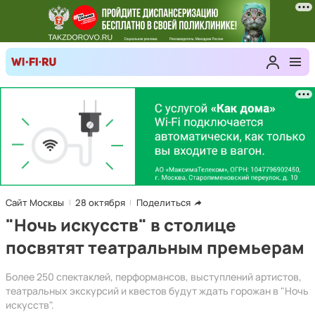
Сайт Москвы
28 октября
Поделиться
"Ночь искусств" в столице
посвятят театральным премьерам
Более 250 спектаклей, перформансов, выступлений артистов,
театральных экскурсий и квестов будут ждать горожан в "Ночь
искусств".