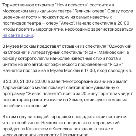
Торжественное открытие "Ночи искусств" состоится в
Московском музыкальном театре "Геликон-опера". Сразу после
церемонии гостям покажут одну из самых известных
постановок театра — оперу "Алеко". Начало спектакля в 20:00.
Чтобы посетить мероприятие, необходимо зарегистрироваться
на сайте акции
.
В Музее Москвы представят отрывки из спектакля "Однорукий
из Спокана" и литературный спектакль "Я сам. Маяковский", в
основу которого легли наиболее известные стихи поэта и
цитаты из его автобиографического произведения "Я сам".
Начнется программа в Музее Москвы в 17:00, вход свободный.
В 20:00, 21:00 и 22:00 в зале "Многообразие жизни на Земле"
Дарвиновского музея покажут световидеомузыкальную
программу "Живая планета": всего за 20 минут зрители увидят
всю историю развития жизни на Земле, ожившую с помощью
новейших технологий.
В этом году на каждой городской площадке акции состоится
что-то необычное. Несколько специальных мероприятий
пройдут на Казанском и Киевском вокзалах, а также в
международном аэропорту Шереметьево.