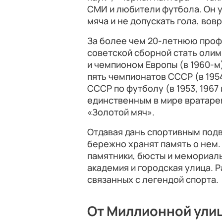
СМИ и любители футбола. Он 
мяча и не допускать гола, вов
За более чем 20-летнюю про
советской сборной стать олим
и чемпионом Европы (в 1960-м
пять чемпионатов СССР (в 1954, 
СССР по футболу (в 1953, 1967 
единственным в мире вратаре
«Золотой мяч».
Отдавая дань спортивным подв
бережно хранят память о нем.
памятники, бюсты и мемориаль
академия и городская улица. Р
связанных с легендой спорта.
От Миллионной ули