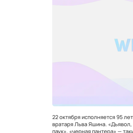
22 октября исполняется 95 ле
вратаря Льва Яшина. «Дьявол,
паук», «черная пантера» — та