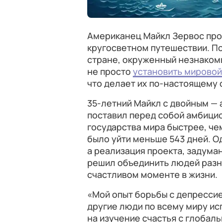
Американец Майкл Зервос про
кругосветном путешествии. По
стране, окруженный незнакомы
не просто
установить мировой
что делает их по-настоящему 
35-летний Майкл с двойным —
поставил перед собой амбицио
государства мира быстрее, чем
было уйти меньше 543 дней. Од
а реализация проекта, задума
решил объединить людей разны
счастливом моменте в жизни.
«Мой опыт борьбы с депрессие
другие люди по всему миру ис
на изучение счастья с глобаль