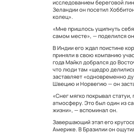
исследованием береговой лин
Зеландии он посетил Хоббито
колец».
«Мне пришлось ущипнуть себя,
самом месте», — поделился о
В Индии его ждал поистине ко
приняли в свою компанию учас
года Майкл добрался до Восточ
что люди там «щедро делились
заставляет «одновременно ду
Швецию и Норвегию — он заст
«Снег мягко покрывал статуи,
атмосферу. Это был один из 
жизни», — вспоминал он.
Завершающий этап его кругос
Америке. В Бразилии он ощути