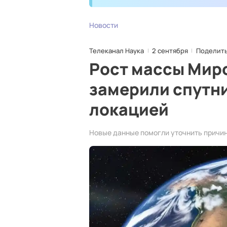
Новости
Телеканал Наука
2 сентября
Поделит
Рост массы Мир
замерили спутн
локацией
Новые данные помогли уточнить причин