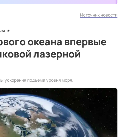
Источник новости
ься
ового океана впервые
иковой лазерной
ы ускорения подъема уровня моря.