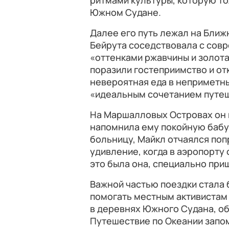
ритмами культуры, которую то
Южном Судане.
Далее его путь лежал на Ближ
Бейрута соседствовала с совр
«оттенками ржавчины и золота»
поразили гостеприимство и от
невероятная еда в неприметн
«идеальным сочетанием путеш
На Маршалловых Островах он 
напомнила ему покойную бабуш
больницу, Майкл отчаялся поп
удивление, когда в аэропорту
это была она, специально при
Важной частью поездки стала 
помогать местным активистам 
в деревнях Южного Судана, об
Путешествие по Океании запо