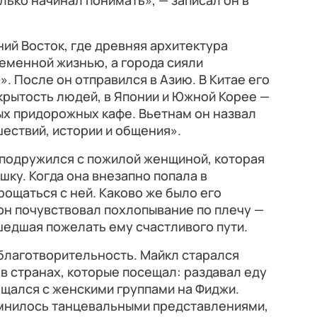
лько начинал понимать», — записал он в
ний Восток, где древняя архитектура
еменной жизнью, а города сияли
. После он отправился в Азию. В Китае его
крытость людей, в Японии и Южной Корее —
ых придорожных кафе. Вьетнам он назвал
ествий, истории и общения».
подружился с пожилой женщиной, которая
ку. Когда она внезапно попала в
рощаться с ней. Каково же было его
 он почувствовал похлопывание по плечу —
шедшая пожелать ему счастливого пути.
благотворительность. Майкл старался
в странах, которые посещал: раздавал еду
щался с женскими группами на Фиджи.
мнилось танцевальными представлениями,