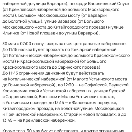
набережной до улицы Варварки), площади Васильевский Спуск
(от Кремлевской набережной до Большого Москворецкого
моста), Большом Москворецком мосту (от Варварки
до Болотной улицы), улице Варварке (от Большого
Москворецкого моста до Китайгородского проезда) и улице
Ильинке (от Новой площади до улицы Варварки).
30 мая с 07:00 начнут закрываться центральные набережные.
До 11:15 нельзя будет проехать по Гончарной набережной
(от Котельнической набережной до Большого Краснохолмского
моста) и Краснохолмской набережной (от Большого
Краснохолмского моста до Саринского проезда).
До 11:45 ограничения движения будут действовать
на Котельнической набережной (от Малого Устьинского моста
до Гончарной набережной), до 12:30 — на Софийской, Раушской,
Космодамианской и Устьинской набережных, улицах Яузской
и Садовнической, Большом и Малом Устьинских мостах,
в Устьинском проезде, до 13:15 — в Фалеевском переулке,
Китайгородском проезде, на Болотной улице, Москворецкой
и Пречистенской набережных, Старой и Новой площадях, а до
13:45 — на Кремлевской набережной.
Кроме того, 30 мая будут действовать и другие ограничения.