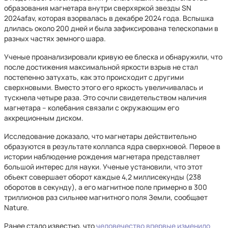
образования магнетара внутри сверхяркой звезды SN
2024afav, которая взорвалась в декабре 2024 года. Вспышка
длилась около 200 дней и была зафиксирована телескопами в
разных частях земного шара.
Ученые проанализировали кривую ее блеска и обнаружили, что
после достижения максимальной яркости взрыв не стал
постепенно затухать, как это происходит с другими
сверхновыми. Вместо этого его яркость увеличивалась и
тускнела четыре раза. Это сочли свидетельством наличия
магнетара – колебания связали с окружающим его
аккреционным диском.
Исследование доказало, что магнетары действительно
образуются в результате коллапса ядра сверхновой. Первое в
истории наблюдение рождения магнетара представляет
большой интерес для науки. Ученые установили, что этот
объект совершает оборот каждые 4,2 миллисекунды (238
оборотов в секунду), а его магнитное поле примерно в 300
триллионов раз сильнее магнитного поля Земли, сообщает
Nature.
Ранее стало известно, что
человечество впервые изменило