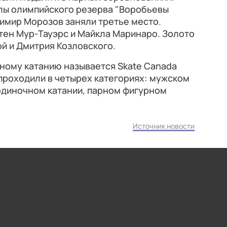
лы олимпийского резерва "Воробьевы
димир Морозов заняли третье место.
тен Мур-Тауэрс и Майкла Маринаро. Золото
й и Дмитрия Козловского.
рному катанию называется Skate Canada
я проходили в четырех категориях: мужском
одиночном катании, парном фигурном
Источник новости