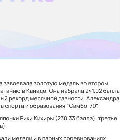
а завоевала золотую медаль во втором
атанию в Канаде. Она набрала 241,02 балла
ный рекорд месячной давности. Александра
а спорта и образования "Самбо-70".
понки Рики Кихиры (230,33 балла), третье
а).
али медали и в парных соревнованиях.