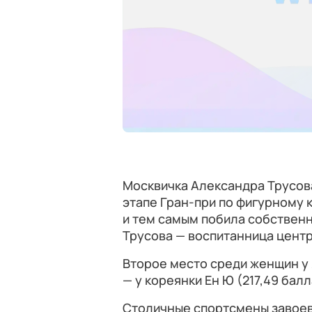
Москвичка Александра Трусов
этапе Гран-при по фигурному к
и тем самым побила собствен
Трусова — воспитанница центр
Второе место среди женщин у я
— у кореянки Ен Ю (217,49 балл
Столичные спортсмены завоев