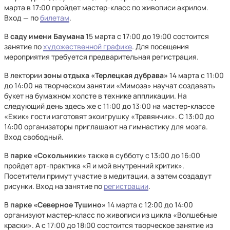
марта в 17:00 пройдет мастер-класс по живописи акрилом.
Вход — по
билетам
.
В
саду имени Баумана
15 марта с 17:00 до 19:00 состоится
занятие по
художественной графике
. Для посещения
мероприятия требуется предварительная регистрация.
В лектории
зоны отдыха «Терлецкая дубрава»
14 марта с 11:00
до 14:00 на творческом занятии «Мимоза» научат создавать
букет на бумажном холсте в технике аппликации. На
следующий день здесь же с 11:00 до 13:00 на мастер-классе
«Ежик» гости изготовят экоигрушку «Травянчик». С 13:00 до
14:00 организаторы приглашают на гимнастику для мозга.
Вход свободный.
В
парке «Сокольники»
также в субботу с 13:00 до 16:00
пройдет арт‑практика «Я и мой внутренний критик».
Посетители примут участие в медитации, а затем создадут
рисунки. Вход на занятие по
регистрации
.
В
парке «Северное Тушино»
14 марта с 12:00 до 14:00
организуют мастер-класс по живописи из цикла «Волшебные
краски». А с 17:00 до 18:00 состоится творческое занятие из