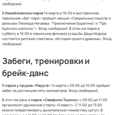
свободный.
В
Измайловском парке
14 марта в 16:00 в выставочном
павильоне «Арт-парк» пройдет лекция «Сакральные смыслы о
фильмах Леонида Нечаева: “Приключения Буратино” и “Про
Красную шапочку”». Вход свободный. В этом же парке в
субботу в 16:00 в павильоне филиала усадьбы Деда Мороза
состоится детский спектакль «История одного дракона». Вход
свободный.
Забеги, тренировки и
брейк-данс
В
парке у прудов «Радуга»
14 марта с 09:00 до 10:00 пройдет
забег на дистанцию пять километров. Вход свободный.
В этот же день в
парке «Северное Тушино»
с 09:00 до 11:00
организуют дружеские старты «5 верст». С 11:00 до 13:00
можно попрактиковать дыхательную гимнастику цигун. В