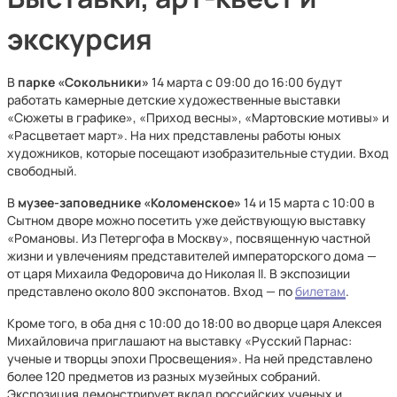
экскурсия
В
парке «Сокольники»
14 марта с 09:00 до 16:00 будут
работать камерные детские художественные выставки
«Сюжеты в графике», «Приход весны», «Мартовские мотивы» и
«Расцветает март». На них представлены работы юных
художников, которые посещают изобразительные студии. Вход
свободный.
В
музее-заповеднике «Коломенское»
14 и 15 марта с 10:00 в
Сытном дворе можно посетить уже действующую выставку
«Романовы. Из Петергофа в Москву», посвященную частной
жизни и увлечениям представителей императорского дома —
от царя Михаила Федоровича до Николая II. В экспозиции
представлено около 800 экспонатов. Вход — по
билетам
.
Кроме того, в оба дня с 10:00 до 18:00 во дворце царя Алексея
Михайловича приглашают на выставку «Русский Парнас:
ученые и творцы эпохи Просвещения». На ней представлено
более 120 предметов из разных музейных собраний.
Экспозиция демонстрирует вклад российских ученых и