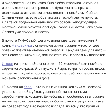
и очаровательная кошечка. Она любознательная, активная
и очень любит игры: с радостью будет бегать, прыгать,
охотиться за игрушками и исследовать новый дом. Сейчас
Оливия живет вместе с братиками в тесной клетке приюта.
Для такой подвижной малышки это совсем неподходящее
место: ей очень хочется свободы, заботы и настоящего дома.
Оливия уже приучена к лотку.
В приюте ТиНАО любящего хозяина ждет девятимесячный
котик
Мандаринка
с огненно-рыжими глазами — настоящее
облачко позитива и неуемной энергии. Каждый день для него —
это новое приключение, полное открытий и забавных шалостей.
Игорек
из приюта «Зеленоград» — 10-месячный котенок бело-
серенького окраса. Этот пушистый аристократ с гордым видом
встречает людей у порога, но позволяет себя погладить лишь в
моменты расположения духа.
10-месячная
Кава
— это юная и изящная кошечка с шелковой
угольно-черной шубкой, усыпанной таинственными
серебряными искорками. Ее небольшая особенность в глазике
не мешает смотреть на мир с любопытством и радостью. Кава
не доверяет людям с первого взгляда, но тому, кто проявит