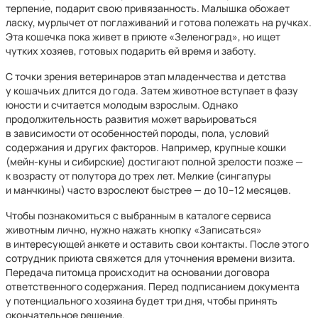
терпение, подарит свою привязанность. Малышка обожает
ласку, мурлычет от поглаживаний и готова полежать на ручках.
Эта кошечка пока живет в приюте «Зеленоград», но ищет
чутких хозяев, готовых подарить ей время и заботу.
С точки зрения ветеринаров этап младенчества и детства
у кошачьих длится до года. Затем животное вступает в фазу
юности и считается молодым взрослым. Однако
продолжительность развития может варьироваться
в зависимости от особенностей породы, пола, условий
содержания и других факторов. Например, крупные кошки
(мейн-куны и сибирские) достигают полной зрелости позже —
к возрасту от полутора до трех лет. Мелкие (сингапуры
и манчкины) часто взрослеют быстрее — до 10–12 месяцев.
Чтобы познакомиться с выбранным в каталоге сервиса
животным лично, нужно нажать кнопку «Записаться»
в интересующей анкете и оставить свои контакты. После этого
сотрудник приюта свяжется для уточнения времени визита.
Передача питомца происходит на основании договора
ответственного содержания. Перед подписанием документа
у потенциального хозяина будет три дня, чтобы принять
окончательное решение.