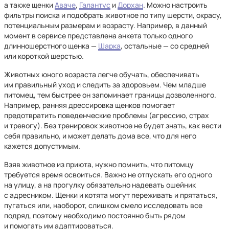
а также щенки
Аваче
,
Галантус
и
Дорхан
. Можно настроить
фильтры поиска и подобрать животное по типу шерсти, окрасу,
потенциальным размерам и возрасту. Например, в данный
момент в сервисе представлена анкета только одного
длинношерстного щенка —
Шарка
, остальные — со средней
или короткой шерстью.
Животных юного возраста легче обучать, обеспечивать
им правильный уход и следить за здоровьем. Чем младше
питомец, тем быстрее он запоминает границы дозволенного.
Например, ранняя дрессировка щенков помогает
предотвратить поведенческие проблемы (агрессию, страх
и тревогу). Без тренировок животное не будет знать, как вести
себя правильно, и может делать дома все, что для него
кажется допустимым.
Взяв животное из приюта, нужно помнить, что питомцу
требуется время освоиться. Важно не отпускать его одного
на улицу, а на прогулку обязательно надевать ошейник
с адресником. Щенки и котята могут переживать и прятаться,
пугаться или, наоборот, слишком смело исследовать все
подряд, поэтому необходимо постоянно быть рядом
и помогать им адаптироваться.