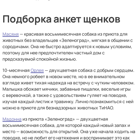
Подборка анкет щенков
Масяня
— красивая восьмимесячная собака из приюта для
животных без владельцев «Зеленоград», мягкая в общении с
сородичами. Она не быстро адаптируется к новым условиям,
поэтому для нее предпочтителен частный дом с
предсказуемой спокойной жизнью.
10-месячная
Орлея
— двухцветная собака с добрым сердцем.
Она немного робеет в новом месте, но в ее внимательном
взгляде живет тихая надежда на встречу с чутким человеком.
Малышка обожает мячики, забавные пищалки, веселые игры
с веревочкой, а также с удовольствием гуляет на поводке,
изучая каждый листик и травинку. Лично познакомиться с ней
можно в приюте для безнадзорных животных ТиНАО.
Мадонна
из приюта «Зеленоград» — двухцветная
восьмимесячная собака, для которой каждый новый запах и
место — возможность для открытий. Она уже начала ходить на
поводке, но не любит его натяжения и воспринимает это как