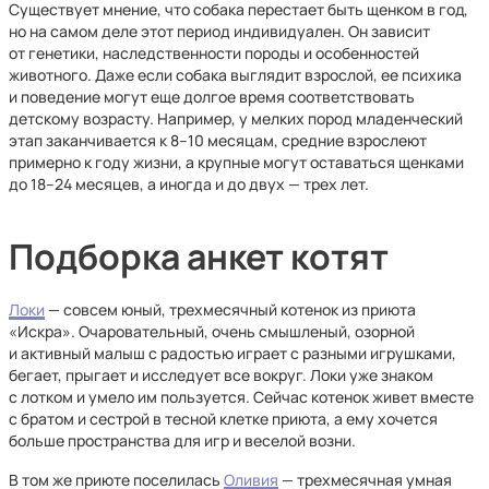
Существует мнение, что собака перестает быть щенком в год,
но на самом деле этот период индивидуален. Он зависит
от генетики, наследственности породы и особенностей
животного. Даже если собака выглядит взрослой, ее психика
и поведение могут еще долгое время соответствовать
детскому возрасту. Например, у мелких пород младенческий
этап заканчивается к 8–10 месяцам, средние взрослеют
примерно к году жизни, а крупные могут оставаться щенками
до 18–24 месяцев, а иногда и до двух — трех лет.
Подборка анкет котят
Локи
— совсем юный, трехмесячный котенок из приюта
«Искра». Очаровательный, очень смышленый, озорной
и активный малыш с радостью играет с разными игрушками,
бегает, прыгает и исследует все вокруг. Локи уже знаком
с лотком и умело им пользуется. Сейчас котенок живет вместе
с братом и сестрой в тесной клетке приюта, а ему хочется
больше пространства для игр и веселой возни.
В том же приюте поселилась
Оливия
— трехмесячная умная