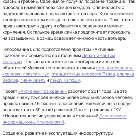
красный гребень. Свое имя он получил по давней традиции: так
в зоосаде называют всех самцов кондора. Специалисты с
надеждой оценивают перспективы этой пары. Краснокнижные
кондоры моногамны и создают союз на всю жизнь. Пока птицы
привыкают друг к другу и общаются в основном в момент
кормления. Остальное время самка предпочитает проводить
на возвышении, а самец осваивает нижнюю часть вольера.
Голосование было подготовлено проектом «Активный
гражданин» совместно со столичным
Департаментом
культуры
. Пользователи уже не раз выбирали имена для
обитателей Московского зоопарка, включая
птенцов журавля-
красавки Иркута и Чуи
,
птенца птицы-носорога Птаха
,
альпака
Зефира
,
гиену Акелу
и
панду Катюшу
.
Проект
«Активный гражданин»
работает с 2014 года. За это
время к нему присоединились более семи миллионов человек,
прошло свыше 7,6 тысячи голосований. Ежемесячно в городе
реализуется от 30 до 40 решений. Проект развивают ГКУ
«Новые технологии управления» и столичный
Департамент
информационных технологий
.
Создание, развитие и эксплуатация инфраструктуры