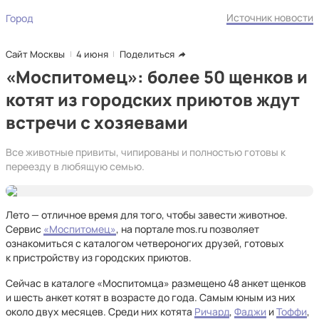
Источник новости
Город
Сайт Москвы
4 июня
Поделиться
«Моспитомец»: более 50 щенков и
котят из городских приютов ждут
встречи с хозяевами
Все животные привиты, чипированы и полностью готовы к
переезду в любящую семью.
Лето — отличное время для того, чтобы завести животное.
Сервис
«Моспитомец»
, на портале mos.ru позволяет
ознакомиться с каталогом четвероногих друзей, готовых
к пристройству из городских приютов.
Сейчас в каталоге «Моспитомца» размещено 48 анкет щенков
и шесть анкет котят в возрасте до года. Самым юным из них
около двух месяцев. Среди них котята
Ричард
,
Фаджи
и
Тоффи
,