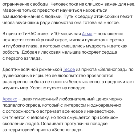
ограничение свободы. Человек пока не слишком важен для нее,
Мадонне только предстоит научиться находиться
взаимопонимание с людьми. Путь к сердцу этой собаки лежит
через вкусняшки: ради лакомства она готова на многое.
В приюте ТиНАО живет и 10-месячная
Агма
— воплощение
нежности: теплый рыжий окрас, мягкая пушистая шерстка
и глубокие глаза, в которых смешались мудрость и детская
робость. Добрая и ласковая малышка покоряет сердце
с первого взгляда.
Десятимесячной рыженькой
Тессе
из приюта «Зеленоград» по
душе озорные игры. Но ее любопытство проявляется
размеренно: собака не носится бессмысленно, а предпочитает
изучать мир. Хорошо гуляет на поводке.
Арракс
— девятимесячный любознательный щенок черно-
подпалого окраса, который с интересом и одновременно
с осторожностью встречает все новое и неизвестное.
Он тянется к человеку, но пока смущается при большом
скоплении людей. Осваивает прогулки на поводке
за территорией приюта «Зеленоград».