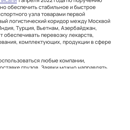
писали
1 апреля 2022 года по поручению
но обеспечить стабильное и быстрое
спортного узла товарами первой
вый логистический коридор между Москвой
 Индия, Турция, Вьетнам, Азербайджан,
т обеспечивать перевозку лекарств,
ования, комплектующих, продукции в сфере
воспользоваться любые компании,
оставке грузов. Заявки можно направлять
transport.mos.ru
, оставлять на едином
сайте
авиакомпании «Волга-Днепр».
Источник новости