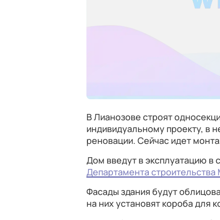
В Лианозове строят односекц
индивидуальному проекту, в н
реновации. Сейчас идет монта
Дом введут в эксплуатацию в
Департамента строительства
Фасады здания будут облицов
на них установят короба для 