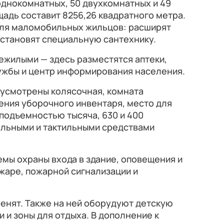
 однокомнатных, 50 двухкомнатных и 49
адь составит 8256,26 квадратного метра.
ля маломобильных жильцов: расширят
установят специальную сантехнику.
ежилыми — здесь разместятся аптеки,
лужбы и центр информирования населения.
дусмотрены колясочная, комната
ения уборочного инвентаря, место для
подъемностью тысяча, 630 и 400
льными и тактильными средствами
емы охраны входа в здание, оповещения и
жаре, пожарной сигнализации и
нят. Также на ней оборудуют детскую
 и зоны для отдыха. В дополнение к