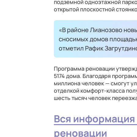
подземной одноэтажной парко
открытой плоскостной стоянко
«В районе Лианозово нов
сносимых домов площадью
отметил Рафик Загрутдин
Программа реновации утвержде
5174 дома. Благодаря програм
миллиона человек — смогут ул
отделкой комфорт-класса полу
шесть тысяч человек переезжа
Вся информация
реновации