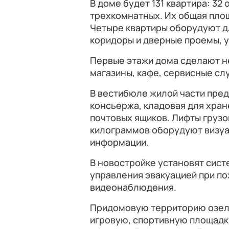
В доме будет 131 квартира: 32
трехкомнатных. Их общая площ
Четыре квартиры оборудуют д
коридоры и дверные проемы, 
Первые этажи дома сделают н
магазины, кафе, сервисные с
В вестибюле жилой части пре
консьержа, кладовая для хран
почтовых ящиков. Лифты грузо
килограммов оборудуют визуа
информации.
В новостройке установят сист
управления эвакуацией при по
видеонаблюдения.
Придомовую территорию озеле
игровую, спортивную площадки