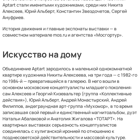
Aptart стали именитыми художниками, среди них Никита
Алексеев, Юрий Альберт, Константин Звездочетов, Сергей
Ануфриев.
История движения и главные экспонаты выставки — в
совместном материале mos.ru и агентства «Мосгортур».
Искусство на дому
Объединение Aptart зародилось в маленькой однокомнатной
квартире художника Никиты Алексеева, на три года — с 1982-го
по 1984-й — превратившейся в галерею. В него вошли в
основном московские концептуалисты младшего поколения:
сам Алексеев и Георгий Кизевальтер (группа «Коллективные
действия»), Юрий Альберт, Андрей Монастырский, Андрей
Филиппов, андеграундная арт-группа «Мухомор», в то время
записавшая свой первый и единственный магнитоальбом, дуэт
Натальи Абалаковой и Анатолия Жигалова «ТОТАРТ». На
квартирных выставках серьезность концептуалистов
соединялась с хулиганской иронией по отношению к
позднесоветской действительности и массовой культуре.