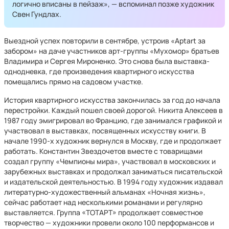
логично вписаны в пейзаж», — вспоминал позже художник
Свен Гундлах.
Выездной успех повторили в сентябре, устроив «Aptart за
забором» на даче участников арт-группы «Мухомор» братьев
Владимира и Сергея Мироненко. Это снова была выставка-
однодневка, где произведения квартирного искусства
помещались прямо на садовом участке.
История квартирного искусства закончилась за год до начала
перестройки. Каждый пошел своей дорогой. Никита Алексеев в
1987 году эмигрировал во Францию, где занимался графикой и
участвовал в выставках, посвященных искусству книги. В
начале 1990-х художник вернулся в Москву, где и продолжает
работать. Константин Звездочетов вместе с товарищами
создал группу «Чемпионы мира», участвовал в московских и
зарубежных выставках и продолжал заниматься писательской
и издательской деятельностью. В 1994 году художник издавал
литературно-художественный альманах «Ночная жизнь»,
сейчас работает над несколькими романами и регулярно
выставляется. Группа «ТОТАРТ» продолжает совместное
творчество — художники провели около 100 перформансов и