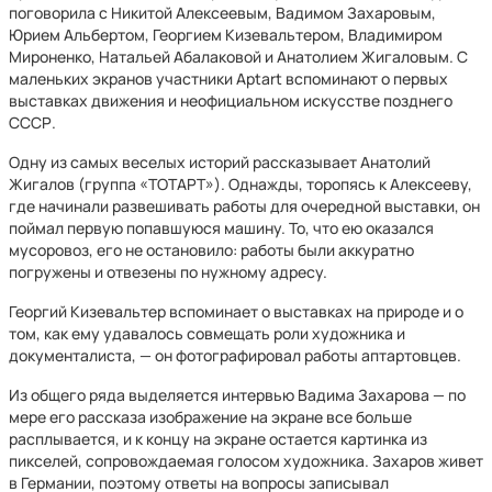
поговорила с Никитой Алексеевым, Вадимом Захаровым,
Юрием Альбертом, Георгием Кизевальтером, Владимиром
Мироненко, Натальей Абалаковой и Анатолием Жигаловым. С
маленьких экранов участники Aptart вспоминают о первых
выставках движения и неофициальном искусстве позднего
СССР.
Одну из самых веселых историй рассказывает Анатолий
Жигалов (группа «ТОТАРТ»). Однажды, торопясь к Алексееву,
где начинали развешивать работы для очередной выставки, он
поймал первую попавшуюся машину. То, что ею оказался
мусоровоз, его не остановило: работы были аккуратно
погружены и отвезены по нужному адресу.
Георгий Кизевальтер вспоминает о выставках на природе и о
том, как ему удавалось совмещать роли художника и
документалиста, — он фотографировал работы аптартовцев.
Из общего ряда выделяется интервью Вадима Захарова — по
мере его рассказа изображение на экране все больше
расплывается, и к концу на экране остается картинка из
пикселей, сопровождаемая голосом художника. Захаров живет
в Германии, поэтому ответы на вопросы записывал