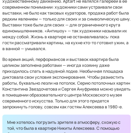
художественному движению. Aptart не являлся галереей в ее
современном понимании: художники сами устраивали свои
выставки, не было как таковых кураторов, продажа работ была
редким явлением — только для своих и за символическую цену.
Выставки тоже были для своих — для ограниченного круга
единомышленников. «Антишоу» — так художники называли их
между собой. Жизнь в квартире не останавливалась: пока
гости рассматривали картины, на кухне кто-то готовил ужин, а
в ванной — умывался.
Во время акций, перформансов и выставок квартира была
целиком заполнена работами — иногда хозяину даже
приходилось спать в надувной лодке. Необычная площадка
диктовала свои условия экспонирования. Чтобы разместить
работы, буквально лезли на потолок. Серию потолочных картин
Константина Звездочетова и Сергея Ануфриева можно увидеть
в помещении образовательного центра Московского музея
современного искусства. Только для этого придется
запрокинуть голову, совсем как гостям Алексеева в 1980-е.
Мне хотелось погрузить зрителя в атмосферу, схожую с
той, что была в квартире Никиты Алексеева. С помощью