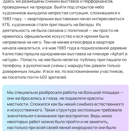
Здесь же размещены снимки выставок и перформансов,
проведенных на природе. Выйти под открытое небо
художников вынудила непростая ситуация, сложившаяся к
1983 году, — квартирными выставками начал интересоваться
КГБ, художников стали приглашать на беседы. Их
деятельность не была связана с политикой — им просто не
нравилось официальное искусство и вся ирония была
направлена на него. Тем не менее атмосфера в квартире
начала накаляться, и в мае 1983 года в подмосковной деревне
Калистово прошла однодневная выставка на пленэре «Aptart в
натуре». Попасть на нее было нелегко: публику приглашали по
телефону, а рукописные схемы с маршрутом давали только
доверенным лицам. И все же, по воспоминаниям участников,
ее посетили почти 400 зрителей.
Мы специально разбросали работы на большой площади —
они же бросались в глаза, не подавляли красоты
местности. Сложился как бы некий симбиоз естественного
и искусственного. Такая структура экспозиции требовала
значительного внимания при восприятии. Ведь мимо
некоторых работ можно было пройти и не заметить,
настолько при всей своей явной инородности они были