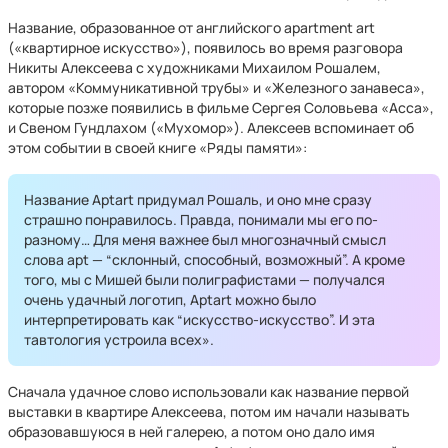
Название, образованное от английского apartment art
(«квартирное искусство»), появилось во время разговора
Никиты Алексеева с художниками Михаилом Рошалем,
автором «Коммуникативной трубы» и «Железного занавеса»,
которые позже появились в фильме Сергея Соловьева «Асса»,
и Свеном Гундлахом («Мухомор»). Алексеев вспоминает об
этом событии в своей книге «Ряды памяти»:
Название Aptart придумал Рошаль, и оно мне сразу
страшно понравилось. Правда, понимали мы его по-
разному… Для меня важнее был многозначный смысл
слова apt — “склонный, способный, возможный”. А кроме
того, мы с Мишей были полиграфистами — получался
очень удачный логотип, Aptart можно было
интерпретировать как “искусство-искусство”. И эта
тавтология устроила всех».
Сначала удачное слово использовали как название первой
выставки в квартире Алексеева, потом им начали называть
образовавшуюся в ней галерею, а потом оно дало имя