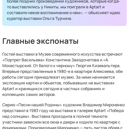
более поздних произведений художников, которые когда-
то выставлялись у Никиты, мы поиграли в Aptart и
составили некое воспоминание о нем», — объясняет идею
куратор выставки Ольга Турчина.
Главные экспонаты
Гостей выставки в Музее современного искусства встречают
«Портрет Васильева» Константина Звездочетова и «А.
Монастырский. От белого к черному» Георгия Кизевальтера.
Впервые представленные в 1980-е в квартире Алексеева, обе
работы сегодня принадлежат музею. За ними начинается
экспозиция картин и объектов, побывавших на выставках
Aptart и хранящихся сегодня в частных собраниях и
коллекциях самих авторов.
Серию «Песни нашей Родины» художник Владимир Мироненко
представил в 1983 году на выставке в галерее Aptart «Победа
над солнцем». Выставка проходила в полной темноте:
участники завесили все окна и двери и ходили по квартире с
фонариками. Произведение Мироненко — пять листов обоев с