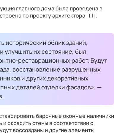
укция главного дома была проведена в
остроена по проекту архитектора П.П.
ть исторический облик зданий,
и улучшить их состояние, был
онтно-реставрационных работ. Будут
ада, восстановление разрушенных
нников и других декоративных
епных деталей отделки фасадов», —
в.
еставрировать барочные оконные наличники
ть и окрасить стены в соответствии с
удут воссозданы и другие элементы