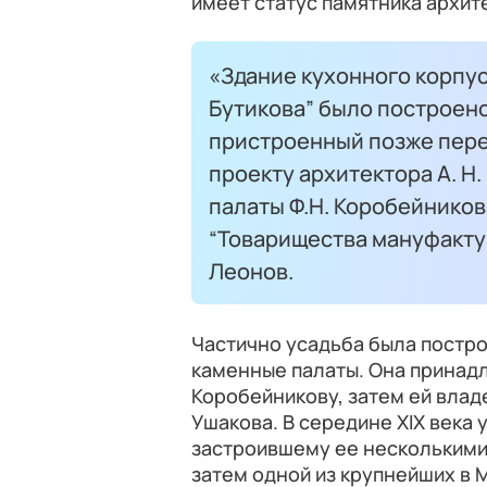
имеет статус памятника архит
«Здание кухонного корпу
Бутикова” было построено 
пристроенный позже пере
проекту архитектора А. Н.
палаты Ф.Н. Коробейников
“Товарищества мануфактур
Леонов.
Частично усадьба была построе
каменные палаты. Она принад
Коробейникову, затем ей вла
Ушакова. В середине XIX века 
застроившему ее несколькими
затем одной из крупнейших в 