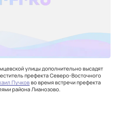
амцевской улицы дополнительно высадят
меститель префекта Северо-Восточного
хаил Пучков
во время встречи префекта
лями района Лианозово.