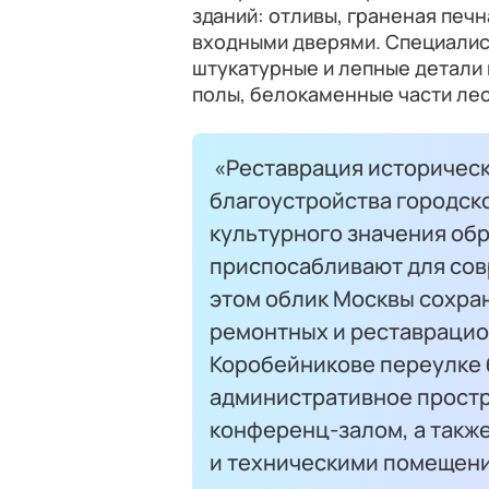
зданий: отливы, граненая печн
входными дверями. Специали
штукатурные и лепные детали 
полы, белокаменные части лес
«Реставрация историческ
благоустройства городск
культурного значения обр
приспосабливают для сов
этом облик Москвы сохра
ремонтных и реставрацион
Коробейникове переулке 
административное простр
конференц-залом, а такж
и техническими помещени