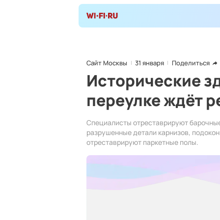
Сайт Москвы
31 января
Поделиться
Исторические з
переулке ждёт 
Специалисты отреставрируют барочные 
разрушенные детали карнизов, подокон
отреставрируют паркетные полы.