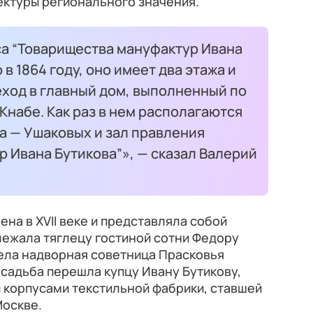
ектуры регионального значения.
са “Товарищества мануфактур Ивана
в 1864 году, оно имеет два этажа и
ход в главный дом, выполненный по
 Кнабе. Как раз в нем располагаются
а — Ушаковых и зал правления
 Ивана Бутикова”», — сказал Валерий
на в XVII веке и представляла собой
лежала тяглецу гостиной сотни Федору
дела надворная советница Прасковья
усадьба перешла купцу Ивану Бутикову,
 корпусами текстильной фабрики, ставшей
Москве.