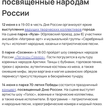
посвященные народам
России
12 июня
в в 19:00 в честь Дня России организуют яркие
выступления
ведущих творческих коллективов
города
.
На сцене
парка «Яуза»
(Юрловский проезд, дом 8) участники
ансамбля «Матрена-арт» и музыкальной группы «Серебряный
путь» исполнят народные, казачьи и патриотические песни.
В
парке «Сосенки»
в 18:00 пройдет шоу северных народов
России
«Легенды Севера»
. Гости погрузятся в культуру
коренных народов Арктики. Танцы с бубнами, горловое пение,
трюки с арканом, аутентичные костюмы из меха, а также
ожившие мифы, звуки варгана и магия шаманских обрядов
перенесут присутствующих в бескрайнюю тундру.
14 июня
в
парке 70-летия Победы
состоится праздничный
концерт
,
посвященный Дню России
. На сцене выступят
артисты шоу «Голос», военные и творческие коллективы,
а также юные исполнители. В программе — патриотические
и народные песни, хореографические номера и модный показ.