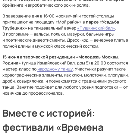
брейкинга и акробатического рок-н-ролла.
В завершение дня в 16:00 москвичей и гостей столицы
приглашают на площадку «Мой район» в
парке «Усадьба
Трубецких»
на танцевальный вечер
«Пушкинский бал»
.
В программе — вальсы, польки, мазурки, бальные игры
и поэтические дивертисменты. Дресс‑код — вечернее платье
полной длины и мужской классический костюм.
15 июня
в
творческой резиденции «Молодежь Москвы.
Родина»
(улица Измайловский Вал, дом 5) в 20:00 состоится
мастер-класс по
народному танцу
. Участники разучат такие
хореографические элементы, как ключ, молоточки, хлопушки,
дроби, ковырялочка, и познакомятся с традициями русского
танца. Занятие подойдет для любого уровня подготовки — от
новичков до профессионалов.
Вместе с историей:
фестивали «Времена