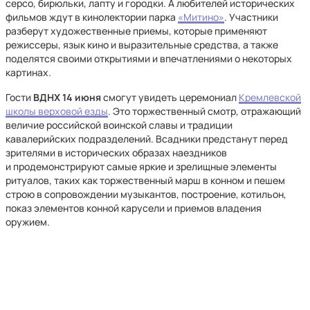
серсо, бирюльки, лапту и городки. А любителей исторических
фильмов ждут в кинолектории парка
«Митино»
. Участники
разберут художественные приемы, которые применяют
режиссеры, язык кино и выразительные средства, а также
поделятся своими открытиями и впечатлениями о некоторых
картинах.
Гости
ВДНХ 14 июня
смогут увидеть церемониал
Кремлевской
школы верховой езды
. Это торжественный смотр, отражающий
величие российской воинской славы и традиции
кавалерийских подразделений. Всадники предстанут перед
зрителями в исторических образах наездников
и продемонстрируют самые яркие и зрелищные элементы
ритуалов, таких как торжественный марш в конном и пешем
строю в сопровождении музыкантов, построение, котильон,
показ элементов конной карусели и приемов владения
оружием.