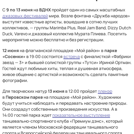
С
9 по 13 июня
на
ВДНХ
пройдет один из самых масштабных
джазовых фестивалей
мира. Возле фонтана «Дружба народов»
выступят известные артисты, вошедшие в сотню лучших
коллективов, — группы Marimba Plus, Real Jam Band, Dizzy Dutch
Duck, Varevo и джазовый коллектив Мурата Плиева. Посетить
мероприятие можно бесплатно и без регистрации.
12 июня
на флагманской площадке «Мой район» в
парке
«Сосенки»
в 19:00 состоится
встреча
с финалисткой «Фабрики
звезд — 3» и бывшей солисткой группы «Тутси» Ириной Ортман.
Гостей ждут любимые хиты, теплая и душевная атмосфера,
живое общение с артисткой и возможность сделать памятные
фотографии.
Для творческих натур
13 июня
в 12:00 пройдет
пленэр
в
Перовском парке
на площадке «Мой район». Художники
будут учиться наблюдать и передавать настроение природы.
Они создадут собственные произведения искусства. А в
14:00 гостей парка ждет
показательное выступление
танцевально-спортивного клуба «Премиум дэнс», который
является членом Московской федерации танцевального
спорта и Всероссийской федерации танцевального спорта,