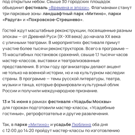
под открытым небом. Свыше 30 городских площадок
объединит
фестиваль
«Времена и эпохи»
. Флагманами станут
три парковые зоны:
ландшафтный парк «Митино»
,
парки
«Радуга»
и
«Покровское-Стрешнево»
.
Гостей ждут масштабные реконструкции, посвященные разным
эпохам — от Древней Руси (IX–XIII века) до начала ХХ века
с уличными театрами. В мероприятиях фестиваля примут
участие более тысячи реконструкторов. Всего в программе —
15 масштабных постановок сражений, свыше 1,1 тысячи часов
мастер-классов, выставки и театрализованные
представления. В этом году организаторы делают акцент
не только на военной истории, но и на культурном наследии
страны. В программе — темы русской литературы, театра,
музыки и танца, которые формировали культурный облик
России и получили международное признание.
13 и 14 июня
в рамках
фестиваля «Усадьбы Москвы»
для горожан подготовили мастер-классы, «Усадебные
гостиные», ретрофотоателье и другие развлечения.
Так, в
парке
«Митино»
и
усадьбе
Люблино
оба дня
с 12:00 до 14:20 пройдут мастер-классы по изготовлению