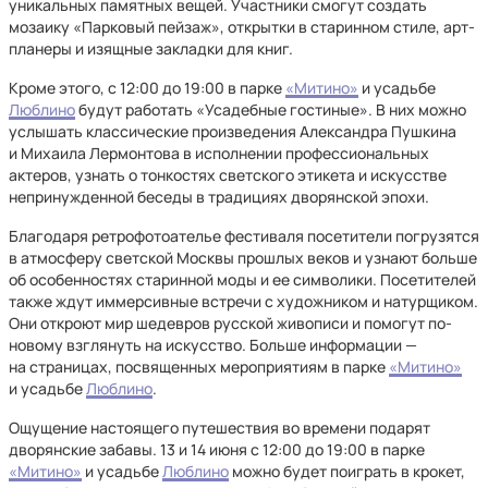
уникальных памятных вещей. Участники смогут создать
мозаику «Парковый пейзаж», открытки в старинном стиле, арт-
планеры и изящные закладки для книг.
Кроме этого, с 12:00 до 19:00 в парке
«Митино»
и усадьбе
Люблино
будут работать «Усадебные гостиные». В них можно
услышать классические произведения Александра Пушкина
и Михаила Лермонтова в исполнении профессиональных
актеров, узнать о тонкостях светского этикета и искусстве
непринужденной беседы в традициях дворянской эпохи.
Благодаря ретрофотоателье фестиваля посетители погрузятся
в атмосферу светской Москвы прошлых веков и узнают больше
об особенностях старинной моды и ее символики. Посетителей
также ждут иммерсивные встречи с художником и натурщиком.
Они откроют мир шедевров русской живописи и помогут по-
новому взглянуть на искусство. Больше информации —
на страницах, посвященных мероприятиям в парке
«Митино»
и усадьбе
Люблино
.
Ощущение настоящего путешествия во времени подарят
дворянские забавы. 13 и 14 июня с 12:00 до 19:00 в парке
«Митино»
и усадьбе
Люблино
можно будет поиграть в крокет,