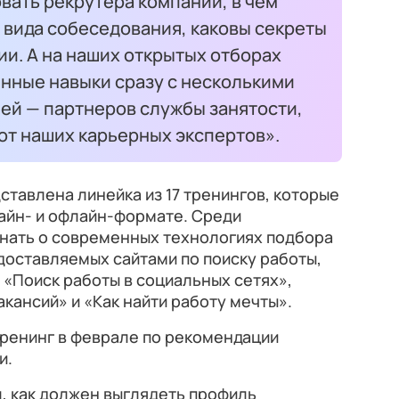
вать рекрутера компании, в чем
 вида собеседования, каковы секреты
и. А на наших открытых отборах
нные навыки сразу с несколькими
ей — партнеров службы занятости,
от наших карьерных экспертов».
ставлена линейка из 17 тренингов, которые
айн- и офлайн-формате. Среди
знать о современных технологиях подбора
доставляемых сайтами по поиску работы,
«Поиск работы в социальных сетях»,
акансий» и «Как найти работу мечты».
тренинг в феврале по рекомендации
и.
, как должен выглядеть профиль