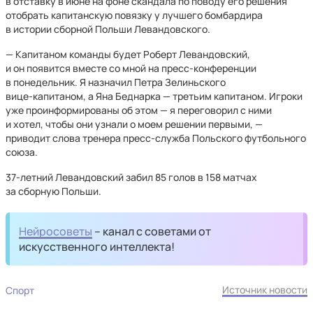
в отставку в июне на фоне скандала по поводу его решения
отобрать капитанскую повязку у лучшего бомбардира
в истории сборной Польши Левандовского.
— Капитаном команды будет Роберт Левандовский,
и он появится вместе со мной на пресс‑конференции
в понедельник. Я назначил Петра Зелиньского
вице‑капитаном, а Яна Беднарка — третьим капитаном. Игроки
уже проинформированы об этом — я переговорил с ними
и хотел, чтобы они узнали о моем решении первыми, —
приводит слова тренера пресс‑служба Польского футбольного
союза.
37‑летний Левандовский забил 85 голов в 158 матчах
за сборную Польши.
Нейросоветы
– канал с советами от
искусственного интеллекта!
Источник новости
Спорт