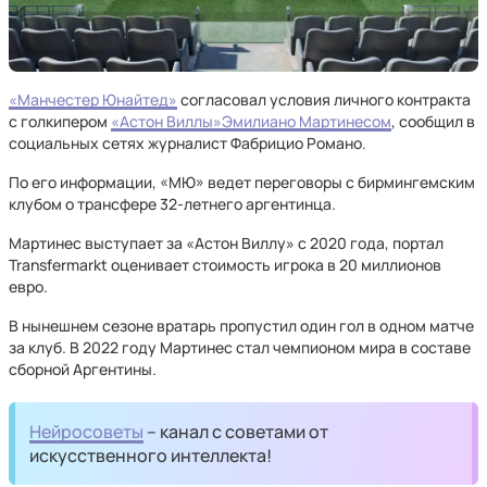
«Манчестер Юнайтед»
согласовал условия личного контракта
с голкипером
«Астон Виллы»
Эмилиано Мартинесом
, сообщил в
социальных сетях журналист Фабрицио Романо.
По его информации, «МЮ» ведет переговоры с бирмингемским
клубом о трансфере 32‑летнего аргентинца.
Мартинес выступает за «Астон Виллу» с 2020 года, портал
Transfermarkt оценивает стоимость игрока в 20 миллионов
евро.
В нынешнем сезоне вратарь пропустил один гол в одном матче
за клуб. В 2022 году Мартинес стал чемпионом мира в составе
сборной Аргентины.
Нейросоветы
– канал с советами от
искусственного интеллекта!