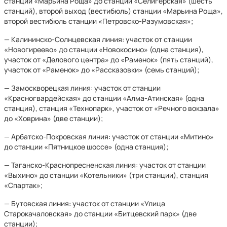
станции «Марьина Роща» до станции «Селигерская» (шесть
станций), второй выход (вестибюль) станции «Марьина Роща»,
второй вестибюль станции «Петровско-Разумовская»;
— Калининско-Солнцевская линия: участок от станции
«Новогиреево» до станции «Новокосино» (одна станция),
участок от «Делового центра» до «Раменок» (пять станций),
участок от «Раменок» до «Рассказовки» (семь станций);
— Замоскворецкая линия: участок от станции
«Красногвардейская» до станции «Алма-Атинская» (одна
станция), станция «Технопарк», участок от «Речного вокзала»
до «Ховрина» (две станции);
— Арбатско-Покровская линия: участок от станции «Митино»
до станции «Пятницкое шоссе» (одна станция);
— Таганско-Краснопресненская линия: участок от станции
«Выхино» до станции «Котельники» (три станции), станция
«Спартак»;
— Бутовская линия: участок от станции «Улица
Старокачаловская» до станции «Битцевский парк» (две
станции);