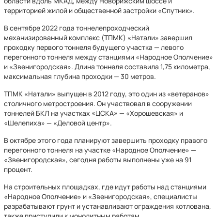
области вдоль МКАД, между Новорижским шоссе и
территорией жилой и общественной застройки «Спутник».
В сентябре 2022 года тоннелепроходческий
механизированный комплекс (ТПМК) «Натали» завершил
проходку первого тоннеля будущего участка — левого
перегонного тоннеля между станциями «Народное Ополчение»
и «Звенигородская». Длина тоннеля составила 1,75 километра,
максимальная глубина проходки — 30 метров.
ТПМК «Натали» выпущен в 2012 году, это один из «ветеранов»
столичного метростроения. Он участвовал в сооружении
тоннелей БКЛ на участках «ЦСКА» — «Хорошевская» и
«Шелепиха» — «Деловой центр».
В октябре этого года планируют завершить проходку правого
перегонного тоннеля на участке «Народное Ополчение» —
«Звенигородская», сегодня работы выполнены уже на 91
процент.
На строительных площадках, где идут работы над станциями
«Народное Ополчение» и «Звенигородская», специалисты
разрабатывают грунт и устанавливают ограждения котлована,
также приступили к монолитным работам.