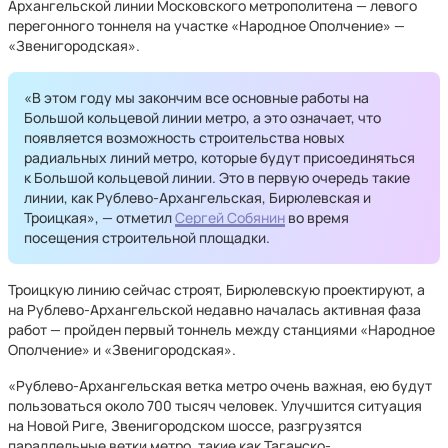
Архангельской линии Московского метрополитена — левого
перегонного тоннеля на участке «Народное Ополчение» —
«Звенигородская».
«В этом году мы закончим все основные работы на
Большой кольцевой линии метро, а это означает, что
появляется возможность строительства новых
радиальных линий метро, которые будут присоединяться
к Большой кольцевой линии. Это в первую очередь такие
линии, как Рублево-Архангельская, Бирюлевская и
Троицкая», — отметил
Сергей Собянин
во время
посещения строительной площадки.
Троицкую линию сейчас строят, Бирюлевскую проектируют, а
на Рублево-Архангельской недавно началась активная фаза
работ — пройден первый тоннель между станциями «Народное
Ополчение» и «Звенигородская».
«Рублево-Архангельская ветка метро очень важная, ею будут
пользоваться около 700 тысяч человек. Улучшится ситуация
на Новой Риге, Звенигородском шоссе, разгрузятся
параллельные ветки метро, такие как Таганско-