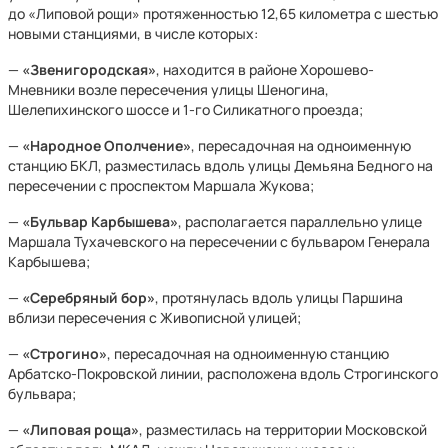
до «Липовой рощи» протяженностью 12,65 километра с шестью
новыми станциями, в числе которых:
—
«Звенигородская»
, находится в районе Хорошево-
Мневники возле пересечения улицы Шеногина,
Шелепихинского шоссе и 1-го Силикатного проезда;
—
«Народное Ополчение»
, пересадочная на одноименную
станцию БКЛ, разместилась вдоль улицы Демьяна Бедного на
пересечении с проспектом Маршала Жукова;
—
«Бульвар Карбышева»
, располагается параллельно улице
Маршала Тухачевского на пересечении с бульваром Генерала
Карбышева;
—
«Серебряный бор»
, протянулась вдоль улицы Паршина
вблизи пересечения с Живописной улицей;
—
«Строгино»
, пересадочная на одноименную станцию
Арбатско-Покровской линии, расположена вдоль Строгинского
бульвара;
—
«Липовая роща»
, разместилась на территории Московской