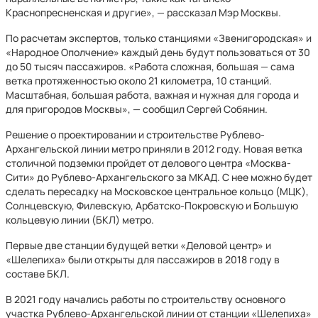
Краснопресненская и другие», — рассказал Мэр Москвы.
По расчетам экспертов, только станциями «Звенигородская» и
«Народное Ополчение» каждый день будут пользоваться от 30
до 50 тысяч пассажиров. «Работа сложная, большая — сама
ветка протяженностью около 21 километра, 10 станций.
Масштабная, большая работа, важная и нужная для города и
для пригородов Москвы», — сообщил Сергей Собянин.
Решение о проектировании и строительстве Рублево-
Архангельской линии метро приняли в 2012 году. Новая ветка
столичной подземки пройдет от делового центра «Москва-
Сити» до Рублево-Архангельского за МКАД. С нее можно будет
сделать пересадку на Московское центральное кольцо (МЦК),
Солнцевскую, Филевскую, Арбатско-Покровскую и Большую
кольцевую линии (БКЛ) метро.
Первые две станции будущей ветки «Деловой центр» и
«Шелепиха» были открыты для пассажиров в 2018 году в
составе БКЛ.
В 2021 году начались работы по строительству основного
участка Рублево-Архангельской линии от станции «Шелепиха»