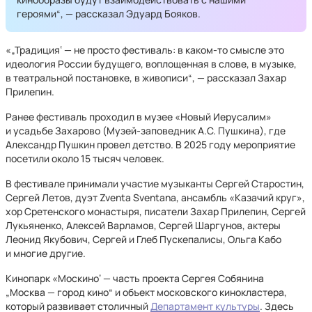
героями“, — рассказал Эдуард Бояков.
«„Традиция‘ — не просто фестиваль: в каком-то смысле это
идеология России будущего, воплощенная в слове, в музыке,
в театральной постановке, в живописи“, — рассказал Захар
Прилепин.
Ранее фестиваль проходил в музее «Новый Иерусалим»
и усадьбе Захарово (Музей-заповедник А.С. Пушкина), где
Александр Пушкин провел детство. В 2025 году мероприятие
посетили около 15 тысяч человек.
В фестивале принимали участие музыканты Сергей Старостин,
Сергей Летов, дуэт Zventa Sventana, ансамбль «Казачий круг»,
хор Сретенского монастыря, писатели Захар Прилепин, Сергей
Лукьяненко, Алексей Варламов, Сергей Шаргунов, актеры
Леонид Якубович, Сергей и Глеб Пускепалисы, Ольга Кабо
и многие другие.
Кинопарк «Москино‘ — часть проекта Сергея Собянина
„Москва — город кино“ и объект московского кинокластера,
который развивает столичный
Департамент культуры
. Здесь