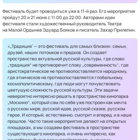
Фестиваль будет проводиться уже в 11-й раз. Его мероприятия
пройдут 20 и 21 июня с 11:00 до 22:00. Авторами идеи
фестиваля стали художественный руководитель Театра
на Малой Ордынке Эдуард Бояков и писатель Захар Прилепин.
«„Традиция‘ — это фестиваль для самых близких: семьи,
друзей, наших потомков и предков. Он создает
пространство актуальной русской культуры, где слово
„традиция“ не противоречит слову „современность“, где
аристократическое не противопоставляется народному,
где этническое не противопоставляется глобальному,
космополитическому, где люди могут почувствовать
цветущую сложность русской культуры. Эти задачи
невероятно интересно решать в пространстве кинопарка
„Москино“, который сам по себе уже построен как мечта
о русском мире, русской идее, русской сказке, русском
герое. И который, естественно, смотрит и вперед, и в наше
прошлое. Часто такие мероприятия делают на открытых
площадках, а мы создаем фестиваль в пространстве
существующего кинопарка, и очень интересно, как
кинообразы будут взаимодействовать с нашими