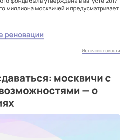
го фонда была утверждена в августе 2017
ого миллиона москвичей и предусматривает
е реновации
Источник новости
сдаваться: москвичи с
возможностями — о
иях