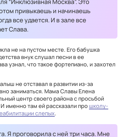
ля “Инклюзивная Москва”. Это
отом привыкаешь и начинаешь
гда все удается. И в зале все
ет Слава.
икла не на пустом месте. Его бабушка
 детства внук слушал песни в ее
ава узнал, что такое фортепиано, и захотел
алыш не отставал в развитии из-за
ивно заниматься. Мама Славы Елена
ьный центр своего района с просьбой
 И именно там ей рассказали про
школу-
реабилитации слепых
.
а. Я проговорила с ней три часа. Мне