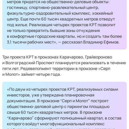
метров придется на общественно-деловые объекты:
гостиницу, спортивно-развлекательный центр,
физкультурно-оздоровительный комплекс, хоккейный
центр. Еще почти 60 тысяч квадратных метров отведут
под жилье. Реализация четырех проектов КРТ позволит
не только превратить бывшие зоны отчуждения
в комфортные городские кварталы, но и создать там более
3,1 тысячи рабочих мест», — рассказал Владимир Ефимов.
Три проекта КРТ в промзонах Карачарово, Грайвороново
и Волгоградский Проспект планируется реализовать в течение
пяти лет. Редевелопмент территории в промзоне «Серп
и Молот» займет четыре года.
«По двум из четырех проектов КРТ, реализуемых силами
инвесторов, уже утверждена планировочная
документация. В промзоне “Серп и Молот” построят
общественно-деловой центр с паркингом площадью
свыше 60 тысяч квадратных метров. В промзоне
“Карачарово” сформируют полноценный квартал, в состав
которого войдут многофункциональный комплекс