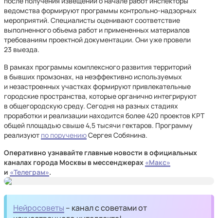
после получения извещений о начале работ инспекторы
ведомства формируют программы контрольно-надзорных
мероприятий. Специалисты оценивают соответствие
выполненного объема работ и примененных материалов
требованиям проектной документации. Они уже провели
23 выезда.
В рамках программы комплексного развития территорий
в бывших промзонах, на неэффективно используемых
и незастроенных участках формируют привлекательные
городские пространства, которые органично интегрируют
в общегородскую среду. Сегодня на разных стадиях
проработки и реализации находится более 420 проектов КРТ
общей площадью свыше 4,5 тысячи гектаров. Программу
реализуют
по поручению
Сергея Собянина.
Оперативно узнавайте главные новости в официальных
каналах города Москвы в мессенджерах
«Макс»
и
«Телеграм»
.
Нейросоветы
– канал с советами от