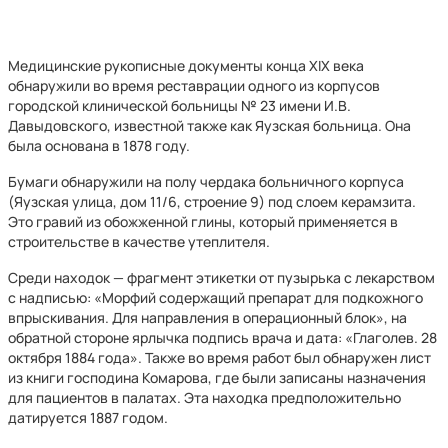
Медицинские рукописные документы конца XIX века
обнаружили во время реставрации одного из корпусов
городской клинической больницы № 23 имени И.В.
Давыдовского, известной также как Яузская больница. Она
была основана в 1878 году.
Бумаги обнаружили на полу чердака больничного корпуса
(Яузская улица, дом 11/6, строение 9) под слоем керамзита.
Это гравий из обожженной глины, который применяется в
строительстве в качестве утеплителя.
Среди находок — фрагмент этикетки от пузырька с лекарством
с надписью: «Морфий содержащий препарат для подкожного
впрыскивания. Для направления в операционный блок», на
обратной стороне ярлычка подпись врача и дата: «Глаголев. 28
октября 1884 года». Также во время работ был обнаружен лист
из книги господина Комарова, где были записаны назначения
для пациентов в палатах. Эта находка предположительно
датируется 1887 годом.