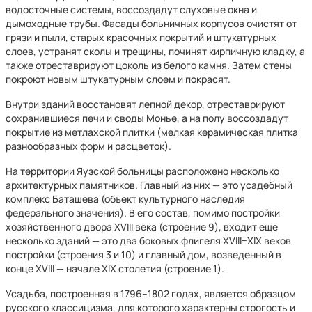
водосточные системы, воссоздадут слуховые окна и
дымоходные трубы. Фасады больничных корпусов очистят от
грязи и пыли, старых красочных покрытий и штукатурных
слоев, устранят сколы и трещины, починят кирпичную кладку, а
также отреставрируют цоколь из белого камня. Затем стены
покроют новым штукатурным слоем и покрасят.
Внутри зданий восстановят лепной декор, отреставрируют
сохранившиеся печи и своды Монье, а на полу воссоздадут
покрытие из метлахской плитки (мелкая керамическая плитка
разнообразных форм и расцветок).
На территории Яузской больницы расположено несколько
архитектурных памятников. Главный из них — это усадебный
комплекс Баташева (объект культурного наследия
федерального значения). В его состав, помимо постройки
хозяйственного двора XVIII века (строение 9), входит еще
несколько зданий — это два боковых флигеля XVIII–XIX веков
постройки (строения 3 и 10) и главный дом, возведенный в
конце XVIII — начале XIX столетия (строение 1).
Усадьба, построенная в 1796–1802 годах, является образцом
русского классицизма, для которого характерны строгость и