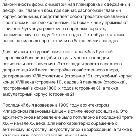
лаконичность форм, симметричная планировка и сдержанный
декор. Так, главный дом, где сейчас расположен главный
корпус больницы, представляет собой трехэтажное здание с
фронтоном и шестью колоннами. По бокам к нему примыкают
флигели. Чугунную решетку на парадных воротах,
напоминающую ограду Летнего сада в Петербурге, а также
львов на пилонах ворот, отлили на баташевских заводах.
Другой архитектурный памятник — ансамбль Яузской
городской больницы (объект культурного наследия
регионального значения). Это ограда и ворота парадного
двора конца XVIII века, постройка хозяйственного двора,
датированная XVIII столетием (строение 19), служебный корпус
конца XVIII века (строение 11), садовый павильон (сторожка),
построенный в конце 1800-х годов (строение 8), а также
амбулаторный корпус (строение 2).
Последний был возведен в 1909 году архитектором
Илларионом Ивановым-Шицем в стиле неоклассицизма. Это
архитектурное направление было популярно в последней трети
XIX — начале XX века. Для него характерно обращение к
античному искусству, искусству эпохи Возрождения, а также к
классицизму, господствовавшему ранее.