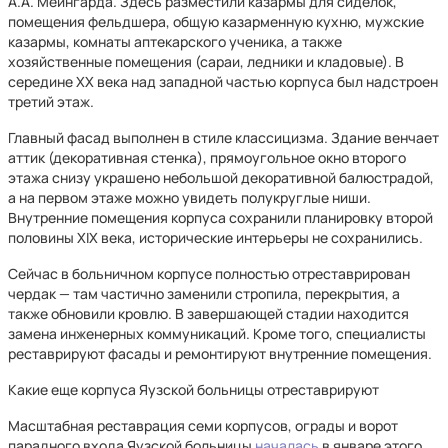
А.А. Мейнгарда. Здесь разместили казармы для сиделок,
помещения фельдшера, общую казарменную кухню, мужские
казармы, комнаты аптекарского ученика, а также
хозяйственные помещения (сараи, ледники и кладовые). В
середине XX века над западной частью корпуса был надстроен
третий этаж.
Главный фасад выполнен в стиле классицизма. Здание венчает
аттик (декоративная стенка), прямоугольное окно второго
этажа снизу украшено небольшой декоративной балюстрадой,
а на первом этаже можно увидеть полукруглые ниши.
Внутренние помещения корпуса сохранили планировку второй
половины XIX века, исторические интерьеры не сохранились.
Сейчас в больничном корпусе полностью отреставрирован
чердак — там частично заменили стропила, перекрытия, а
также обновили кровлю. В завершающей стадии находится
замена инженерных коммуникаций. Кроме того, специалисты
реставрируют фасады и ремонтируют внутренние помещения.
Какие еще корпуса Яузской больницы отреставрируют
Масштабная реставрация семи корпусов, ограды и ворот
парадного входа Яузской больницы
началась
в январе этого