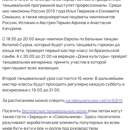
танцевальной программой выступят профессионалы. Среди
них чемпионы России 2019 года Илья Гавриков и Елизавета
Семашко, а также неоднократные лауреаты чемпионатов
России, Испании и Австрии Герман Афонов и Анастасия
Качурина.
С 18:30 до 20:00 вице-чемпион Европы по бальным танцам
Виталий Сурма, который будет учить танцевать горожан до
конца лета, проведет первый мастер-класс по бразильской
самбе. А с 20:00 до 21:00 на веранде «Дома культуры» пройдет
танцевальная вечеринка, принять участие в которой
приглашают всех желающих.
Второй танцевальный урок состоится 16 июня. В дальнейшем
мастер-классы будут проходить регулярно каждую субботу и
воскресенье с 19:00 до 21:00.
За расписанием можно следить
на официальном сайте ВДНХ
.
Посетить
бесплатные танцевальные уроки
этим летом могут
также гости «Зарядья» и «Сокольников». Здесь посетители
разучивают акробатические элементы популярных во всем
мире буги-вуги и рок-н-ролла под руководством