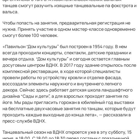
танцев смогут разучить изящные танцевальные па фокстрота и
вальса.
Чтобы попасть на занятия, предварительная регистрация не
нужна. Принять участие в одном мастер-классе одновременно
смогут более 100 человек.
«Павильон “Дом культуры” был построен в 1954 году. В нем
всегда проходили концерты, спектакли, детские праздники и
вечера отдыха. “Дом культуры” и сегодня остается главным
досуговым центром ВДНХ. В 2017 году здание открылось после
комплексной реставрации, в ходе которой специалисты
провели работы по устройству кровли и отделке фасада,
воссоздали элементы наружного и внутреннего лепного
декора. Сейчас здесь работает детская школа ландшафтного
дизайна “Сады и дети”, а для взрослых проходят занятия по
йоге. Мы рады пригласить горожан в юбилейный год выставки
на бесплатные двухчасовые занятия по танцам, которые будут
проходить каждые выходные до конца лета», — рассказали в
пресс-службе ВДНХ.
Танцевальный сезон на ВДНХ откроется уже в эту субботу, 15
июня, в 18:00. С 18:00 до 18:30 перед гостями с праздничной