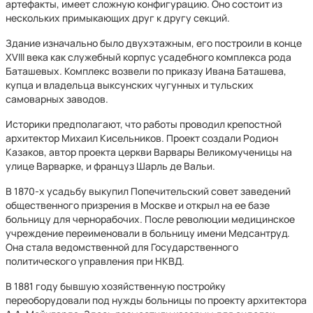
артефакты, имеет сложную конфигурацию. Оно состоит из
нескольких примыкающих друг к другу секций.
Здание изначально было двухэтажным, его построили в конце
XVIII века как служебный корпус усадебного комплекса рода
Баташевых. Комплекс возвели по приказу Ивана Баташева,
купца и владельца выксунских чугунных и тульских
самоварных заводов.
Историки предполагают, что работы проводил крепостной
архитектор Михаил Кисельников. Проект создали Родион
Казаков, автор проекта церкви Варвары Великомученицы на
улице Варварке, и француз Шарль де Вальи.
В 1870-х усадьбу выкупил Попечительский совет заведений
общественного призрения в Москве и открыл на ее базе
больницу для чернорабочих. После революции медицинское
учреждение переименовали в больницу имени Медсантруд.
Она стала ведомственной для Государственного
политического управления при НКВД.
В 1881 году бывшую хозяйственную постройку
переоборудовали под нужды больницы по проекту архитектора