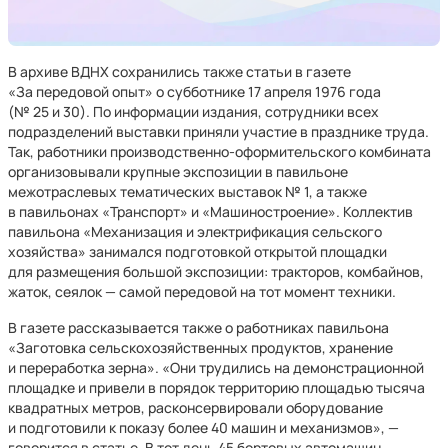
В архиве ВДНХ сохранились также статьи в газете
«За передовой опыт» о субботнике 17 апреля 1976 года
(№ 25 и 30). По информации издания, сотрудники всех
подразделений выставки приняли участие в празднике труда.
Так, работники производственно-оформительского комбината
организовывали крупные экспозиции в павильоне
межотраслевых тематических выставок № 1, а также
в павильонах «Транспорт» и «Машиностроение». Коллектив
павильона «Механизация и электрификация сельского
хозяйства» занимался подготовкой открытой площадки
для размещения большой экспозиции: тракторов, комбайнов,
жаток, сеялок — самой передовой на тот момент техники.
В газете рассказывается также о работниках павильона
«Заготовка сельскохозяйственных продуктов, хранение
и переработка зерна». «Они трудились на демонстрационной
площадке и привели в порядок территорию площадью тысяча
квадратных метров, расконсервировали оборудование
и подготовили к показу более 40 машин и механизмов», —
говорится в статье. В тот день 45 бортовых автомашин