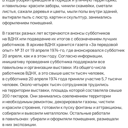
и павильоны: красили заборы, чинили скамейки, сметали
листья, сажали деревья и цветы, мыли полы внутри зданий,
вытирали пыль с люстр, картин и скульптур, занимались
оформлением помещений.
В газетах разных лет встречаются анонсы субботников
на ВДНХ или подведение их итогов с обозначением лучших
работников. В архиве ВДНХ хранится газета «За передовой
опыт» № 31 от 19 апреля 1974-го, где анонсировался субботник
20 апреля, как и в этом году. Согласно информации,
инициативу проведения субботника поддержали все
павильоны и организации выставки. Из общего числа
работников ВДНХ, а это свыше шести тысяч человек,
в субботнике 20 апреля 1974 года приняли участие 5,7 тысячи
человек. Около четырех тысяч сотрудников трудились
на территории выставки, площадь которой составляла свыше
200 гектаров. Они занимались озеленением территории
и необходимым ремонтом, декорировали газоны, чистили
и красили строения, готовили к пуску фонтаны и аттракционы,
собирали и вывозили металлолом. Остальные работали
в павильонах: убирали и оформляли помещения, размещали
в них экспозиции.