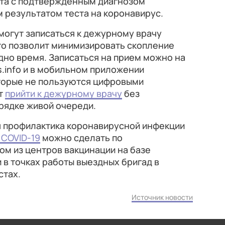
нта с подтвержденным диагнозом
 результатом теста на коронавирус.
могут записаться к дежурному врачу
то позволит минимизировать скопление
дно время. Записаться на прием можно на
as.info и в мобильном приложении
торые не пользуются цифровыми
т
прийти к дежурному врачу
без
рядке живой очереди.
 профилактика коронавирусной инфекции
 COVID-19
можно сделать по
ом из центров вакцинации на базе
и в точках работы выездных бригад в
стах.
Источник новости