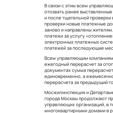
В связи с этим всем управляю
отозвать ранее выставленные
и после тщательной проверки 
проверки новые платежные до
заново и направлены жителям.
платежи за услугу «отопление
электронных платежных систем
платежей за последующие меся
Всем управляющим компаниям
ежегодный перерасчет за ото
документах сумма перерасчета
единовременно, а ежемесячно 
перерасчета за предыдущий го
Мосжилинспекция и Департам
города Москвы продолжают пр
управляющих организаций, в 
многоквартирными домами в р