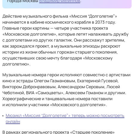
города Москвы
Владимир Филиппов
.
Действие музыкального фильма «Миссия “Долголетие”»
начинается в кабине космического корабля в 2073 году.
Главные герои картины — четыре участника проекта
«Московское долголетие», которые летят налаживать дружбу
с долголетами из других галактик. Они расскажут зрителям,
как зарождался проект, а музыкальные эпизоды раскроют
истории из жизни обычных горожан старшего поколения,
осуществивших свою мечту благодаря «Московскому
долголетию».
Музыкальные номера герои исполняют совместно с артистами
кино и эстрады Олегом Газмановым, Екатериной Гусевой,
Виктором Добронравовым, Александром Серовым, Люсей
Чеботиной, ВИА «Самоцветы», Алексеем Гоманом и другими.
Хореографические и танцевальные номера поставили
и исполнили участники «Московского долголетия».
Мюзикл «Миссия “Долголетие”» теперь можно посмотреть
онлайн
В рамках регионального проекта «Старшее поколение»