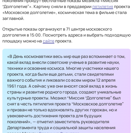
поколения пройдут бесплатные показы мюзикла «Миссия
“Долголетие”». Картину сняли в преддверии
пятилетия
проекта
«Московское долголетие», космическая тема в фильме стала
заглавной.
Открытые показы организуют в 71 центре московского
долголетия в 15:00. Посмотреть адреса и выбрать подходящую
площадку можно на
сайте
проекта.
«В День космонавтики весь мир еще раз вспоминает о том,
какой вклад внесли советские ученые в развитие науки,
техники и освоение космоса. Многие участники нашего
проекта, когда были еще детьми, стали свидетелями
важного события и ликовали со всем миром 12 апреля
1961 года. А сейчас уже они вносят свой вклад в жизнь
страны и развитие родного города, создают уникальные
культурные проекты. Мюзикл “Миссия “Долголетие” был
снят в честь пятилетия проекта “Московское долголетие”
и призван не только вдохновлять других горожан, но и
увековечить достижения проекта для будущих
поколений», — отметил заместитель руководителя
Департамента труда и социальной защиты населения