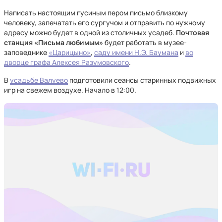
Написать настоящим гусиным пером письмо близкому
человеку, запечатать его сургучом и отправить по нужному
адресу можно будет в одной из столичных усадеб.
Почтовая
станция «Письма любимым»
будет работать в музее-
заповеднике
«Царицыно»
,
саду имени Н.Э. Баумана
и
во
дворце графа Алексея Разумовского
.
В
усадьбе Валуево
подготовили сеансы старинных подвижных
игр на свежем воздухе. Начало в 12:00.