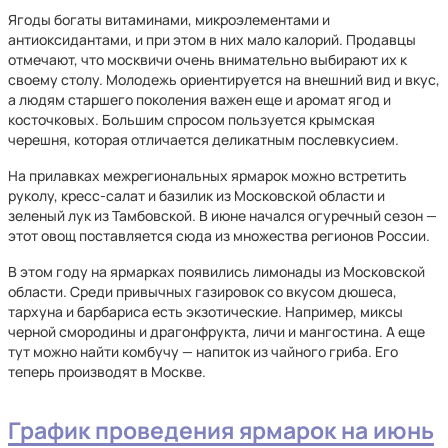
Ягоды богаты витаминами, микроэлементами и
антиоксидантами, и при этом в них мало калорий. Продавцы
отмечают, что москвичи очень внимательно выбирают их к
своему столу. Молодежь ориентируется на внешний вид и вкус,
а людям старшего поколения важен еще и аромат ягод и
косточковых. Большим спросом пользуется крымская
черешня, которая отличается деликатным послевкусием.
На прилавках межрегиональных ярмарок можно встретить
руколу, кресс-салат и базилик из Московской области и
зеленый лук из Тамбовской. В июне начался огуречный сезон —
этот овощ поставляется сюда из множества регионов России.
В этом году на ярмарках появились лимонады из Московской
области. Среди привычных газировок со вкусом дюшеса,
тархуна и барбариса есть экзотические. Например, миксы
черной смородины и драгонфрукта, личи и мангостина. А еще
тут можно найти комбучу — напиток из чайного гриба. Его
теперь производят в Москве.
График проведения ярмарок на июнь