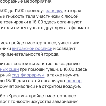
нообразные мероприятия.
0:00 до 11:00 проведут
зарядку
, которая
 и гибкость тела участникам с любой
е тренировки в 16:00 здесь организуют
тители смогут узнать друг друга в формате
итие» пройдет
мастер-класс, участники
ехники
витражной росписи
и создадут
опримечательностей города.
звитие» состоится занятие по созданию
ных сцен
при помощи гуаши. В 16:00 здесь
юрный
сад-флорариум
, а также изучить
 до 18:00 для гостей организуют
пленэр
 обучат живописи на открытом воздухе.
 хабе «Креатив» пройдет мастер-класс
освоят тонкости искусства заваривания