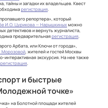
, тайны и загадки их владельцев. Квест
еобходима
регистрация
.
 пропавшего репортера», который
бе И.О. Цурикова — Нарышкиных
можно
ных детективов и вернуть журналиста,
бходима предварительная
регистрация
.
арого Арбата, или Ключи от города»,
. Морозовой
, жителей и гостей Москвы
-интерактивная экскурсия. На нее также
я
регистрация
.
спорт и быстрые
Молодежной точке»
чка» на Болотной площади жителей