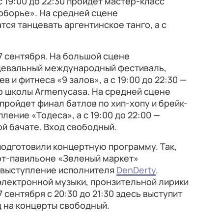
 19:00 до 22:30 пройдет мастер-класс
оборье». На средней сцене
атся танцевать аргентинское танго, а с
7 сентября. На большой сцене
анцевальный международный фестиваль,
 и фитнеса «9 залов», а с 19:00 до 22:30 —
о школы Armenycasa. На средней сцене
0 пройдет финал батлов по хип-хопу и брейк-
упление «Тодеса», а с 19:00 до 22:00 —
й бачате. Вход свободный.
подготовили концертную программу. Так,
 арт-павильоне «Зеленый маркет»
 выступление исполнителя
DenDerty
.
электронной музыки, пронзительной лирики
7 сентября с 20:30 до 21:30 здесь выступит
д на концерты свободный.