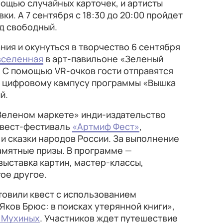
ощью случайных карточек, и артисты
ки. А 7 сентября с 18:30 до 20:00 пройдет
од свободный.
ания
и окунуться в творчество 6 сентября
вселенная
в арт-павильоне «Зеленый
. С помощью
VR-очков гости отправятся
о цифровому кампусу программы «Вышка
й.
 «Зеленом маркете» инди-издательство
квест-фестиваль
«Артмиф Фест»
,
и сказки народов России. За выполнение
амятные призы. В программе —
выставка картин, мастер-классы,
ое другое.
товили квест с использованием
ков Брюс: в поисках утерянной книги»,
 Мухиных
. Участников ждет путешествие