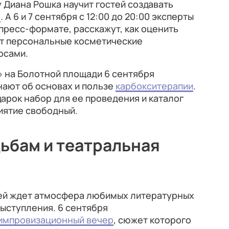
 Диана Рошка научит гостей создавать
м
. А 6 и 7 сентября с 12:00 до 20:00 эксперты
спресс-формате, расскажут, как оценить
ут персональные косметические
осами.
» на Болотной площади
6 сентября
знают об основах и пользе
карбокситерапии
.
дарок набор для ее проведения и каталог
иятие свободный.
дьбам и театральная
ей ждет атмосфера любимых литературных
ыступления. 6 сентября
импровизационный вечер
, сюжет которого