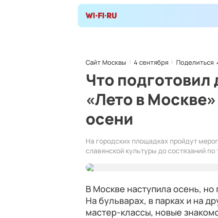
Сайт Москвы
4 сентября
Поделиться
Что подготовил 
«Лето в Москве»
осени
На городских площадках пройдут мероп
славянской культуры до состязаний по
В Москве наступила осень, но
На бульварах, в парках и на д
мастер-классы, новые знакомст