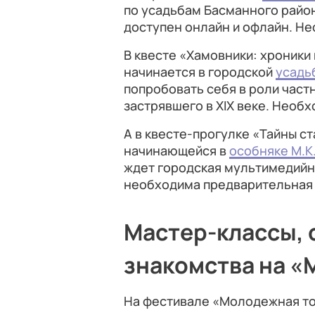
по усадьбам Басманного района
доступен онлайн и офлайн. Н
В квесте «Хамовники: хроники
начинается в городской
усадь
попробовать себя в роли част
застрявшего в XIX веке. Нео
А в квесте-прогулке «Тайны ст
начинающейся в
особняке М.К
ждет городская мультимедийно
необходима предварительна
Мастер-классы, 
знакомства на «
На фестивале «Молодежная то