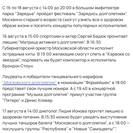
С 16 по 18 августа с 14:00 до 20:00 в большом амфитеатре
парка "Зарядье" пройдет фестиваль "Зарядись долголетием".
Москвичи старшего возраста смогут узнать все о здоровом
образе жизни и посетить концерты популярных исполнителей.
16 августа в 15:00 спортсмен и актер Сергей Бадюк прочитает
лекцию "Матрица активного долголетия". В 16:30
Губернаторский оркестр Московской области исполнит
эстрадные хиты. В 19:00 желающие смогут спеть в "Караоке со
звездой", подпевать им будет композитор и исполнитель
Брэндон Стоун.
Лауреаты и победители танцевального марафона
"Московского долголетия"
в номинации "Формейшен" в 18:00
представят свои лучшие номера. А с 19:40 в концертной
программе "Музыка долголетия" примут участие группа
"Пятеро" и Денис Клявер.
17 августа в 14:00 диетолог Лидия Ионова прочтет лекцию о
здоровом питании. В 15:30 можно будет увидеть выступление
лучших танцоров балета "Московского долголетия", а с 18:00 —
послушать группы "Республика" и "Новые "Самоцветы"".