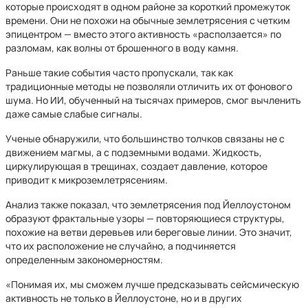
которые происходят в одном районе за короткий промежуток
времени. Они не похожи на обычные землетрясения с четким
эпицентром — вместо этого активность «расползается» по
разломам, как волны от брошенного в воду камня.
Раньше такие события часто пропускали, так как
традиционные методы не позволяли отличить их от фонового
шума. Но ИИ, обученный на тысячах примеров, смог вычленить
даже самые слабые сигналы.
Ученые обнаружили, что большинство толчков связаны не с
движением магмы, а с подземными водами. Жидкость,
циркулирующая в трещинах, создает давление, которое
приводит к микроземлетрясениям.
Анализ также показал, что землетрясения под Йеллоустоном
образуют фрактальные узоры — повторяющиеся структуры,
похожие на ветви деревьев или береговые линии. Это значит,
что их расположение не случайно, а подчиняется
определенным закономерностям.
«Понимая их, мы сможем лучше предсказывать сейсмическую
активность не только в Йеллоустоне, но и в других