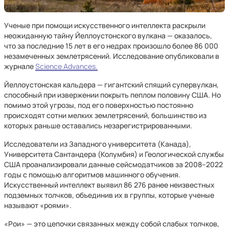
Ученые при помощи искусственного интеллекта раскрыли
неожиданную тайну Йеллоустонского вулкана — оказалось,
что за последние 15 лет в его недрах произошло более 86 000
незамеченных землетрясений. Исследование опубликовали в
журнале
Science Advances.
Йеллоустонская кальдера — гигантский спящий супервулкан,
способный при извержении покрыть пеплом половину США. Но
помимо этой угрозы, под его поверхностью постоянно
происходят сотни мелких землетрясений, большинство из
которых раньше оставались незарегистрированными.
Исследователи из Западного университета (Канада),
Университета Сантандера (Колумбия) и Геологической службы
США проанализировали данные сейсмодатчиков за 2008–2022
годы с помощью алгоритмов машинного обучения.
Искусственный интеллект выявил 86 276 ранее неизвестных
подземных толчков, объединив их в группы, которые ученые
называют «роями».
«Рои» — это цепочки связанных между собой слабых толчков,