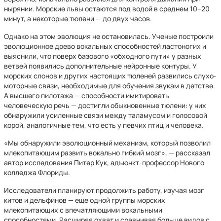
нырянии. Морские львы остаются под водой в среднем 10–20
минут, а некоторые тюлени — до двух часов.
Однако на этом эволюция не остановилась. Ученые построили
эволюционное древо вокальных способностей ластоногих и
выяснили, что поверх базового «обходного пути» у разных
ветвей появились дополнительные нейронные контуры. У
морских слонов и других настоящих тюленей развились слухо-
моторные связи, необходимые для обучения звукам в детстве.
А высшего пилотажа — способности имитировать
человеческую речь — достигли обыкновенные тюлени: у них
обнаружили усиленные связи между таламусом и голосовой
корой, аналогичные тем, что есть у певчих птиц и человека.
«Мы обнаружили эволюционный механизм, который позволил
млекопитающим развить вокально гибкий мозг», — рассказал
автор исследования Питер Кук, адъюнкт-профессор Нового
колледжа Флориды.
Исследователи планируют продолжить работу, изучая мозг
китов и дельфинов — еще одной группы морских
млекопитающих с впечатляющими вокальными
способностями. Расширяя охват и сравнивая больше видов с