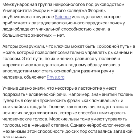
Международная группа нейробиологов под руководством
Университета Эмори и Нового колледжа Флориды
опубликовала в журнале
Science
исследование, которое
приближает к разгадке эволюционного парадокса: почему
люди обладают уникальной способностью к речи, а
большинство животных — нет.
Авторы обнаружили, что ключом может быть «обходной путь» в
мозге, который позволяет сознательно управлять дыханием и
голосом. Этот путь, по их мнению, развился у тюленей и
морских львов как адаптация к водному образу жизни, а
впоследствии мог стать основой для развития речи у
человека, объясняет
Phys.org
.
Ученые давно знали, что некоторые ластоногие умеют
подражать человеческой речи. Например, знаменитый тюлень
Гувер был обучен произносить фразы «как поживаешь?» и
«смывайся отсюда!». Тюлени, как и попугаи, входят в число
немногих видов животных, которые способны имитировать
человеческие голоса. Морские львы тоже умеют управлять
голосом, но в меньшей степени. Однако нейробиологические
механизмы этой способности до сих пор оставались загадкой
для ученых.