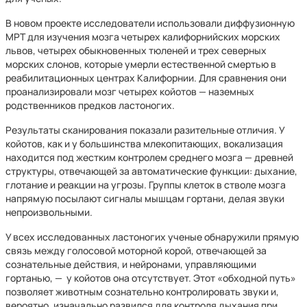
В новом проекте исследователи использовали диффузионную
МРТ для изучения мозга четырех калифорнийских морских
львов, четырех обыкновенных тюленей и трех северных
морских слонов, которые умерли естественной смертью в
реабилитационных центрах Калифорнии. Для сравнения они
проанализировали мозг четырех койотов — наземных
родственников предков ластоногих.
Результаты сканирования показали разительные отличия. У
койотов, как и у большинства млекопитающих, вокализация
находится под жестким контролем среднего мозга — древней
структуры, отвечающей за автоматические функции: дыхание,
глотание и реакции на угрозы. Группы клеток в стволе мозга
напрямую посылают сигналы мышцам гортани, делая звуки
непроизвольными.
У всех исследованных ластоногих ученые обнаружили прямую
связь между голосовой моторной корой, отвечающей за
сознательные действия, и нейронами, управляющими
гортанью, — у койотов она отсутствует. Этот «обходной путь»
позволяет животным сознательно контролировать звуки и,
вероятно, изначально развился для контроля дыхания при