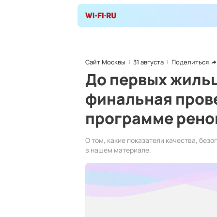
Сайт Москвы
31 августа
Поделиться
До первых жильц
финальная пров
программе рено
О том, какие показатели качества, без
в нашем материале.